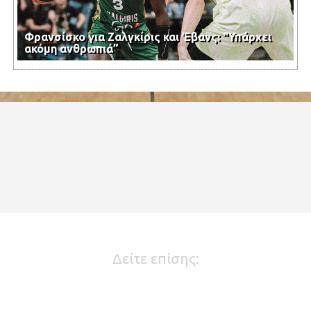
Φρανσίσκο για Ζαλγκίρις και Έβανς: “Υπάρχει
ακόμη ανθρωπιά”
Δείτε επίσης: