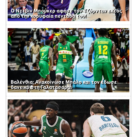
Ο Ντέβιν Μπούκερ αφήσε τον Τζόρνταν εκτός
από την κορυφαία πεντάδα του!
Βαλένθια: Ανακοίνωσε Μπάλο και τον έδωσε
δανεικό στη Γαλατασαράι