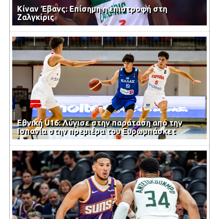
Κίναν Έβανς: Επίσημη η επιστροφή στη
Ζαλγκίρις
Εθνική U16: Λύγισε στην παράταση από την
Ισπανία στην πρεμιέρα του Ευρωμπάσκετ