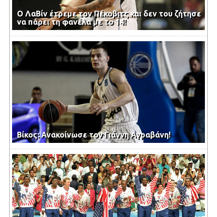
Ο ΛαΒίν έτρεμε τον Πέκοβιτς και δεν του ζήτησε
να πάρει τη φανέλα με το 14!
Βίκος: Ανακοίνωσε τον Γιάννη Αγραβάνη!