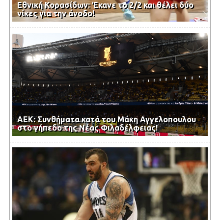
Εθνική Κορασίδων: Έκανε το 2/2 και θέλει δύο
νίκες για την άνοδο!
ΑΕΚ: Συνθήματα κατά του Μάκη Αγγελοπουλου
στο γήπεδο της Νέας Φιλαδέλφειας!