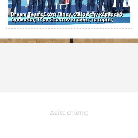
Dream Team: Σκότι Πίπεν κλείσε την κάμερα, ο
άγνωστος Τζον Στόκτον κι άλλες ιστορίες
Δείτε επίσης: