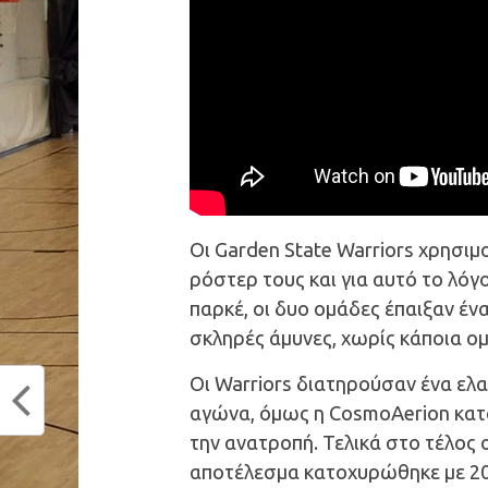
Οι Garden State Warriors χρησι
ρόστερ τους και για αυτό το λό
παρκέ, οι δυο ομάδες έπαιξαν ένα
σκληρές άμυνες, χωρίς κάποια ομ
Οι Warriors διατηρούσαν ένα ελ
αγώνα, όμως η CosmoAerion κατ
την ανατροπή. Τελικά στο τέλος 
αποτέλεσμα κατοχυρώθηκε με 20