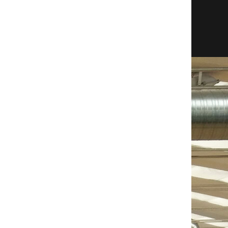
REB
AST
STL
BLK
TO
PF
EFF
0
0
0
0
0
1
0
0
0
0
0
0
2
0
0
0
0
0
0
2
0
0
0
0
0
0
3
0
0
0
0
0
0
4
0
0
0
0
0
0
5
0