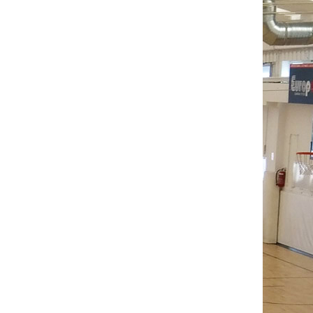
0
0
0
0
0
4
0
0
0
0
0
0
1
0
0
0
0
0
0
2
0
0
0
0
0
0
24
0
REB
AST
STL
BLK
TO
PF
EFF
0
0
1
0
0
2
0
16
2
0
0
0
0
30
8
0
1
1
0
1
5