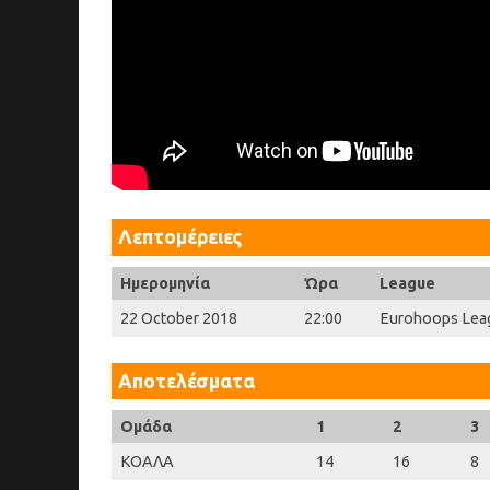
Λεπτομέρειες
Ημερομηνία
Ώρα
League
22 October 2018
22:00
Eurohoops Lea
Αποτελέσματα
Ομάδα
1
2
3
ΚΟΑΛΑ
14
16
8