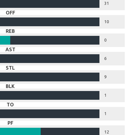
31
OFF
10
REB
0
AST
6
STL
9
BLK
1
TO
1
PF
12