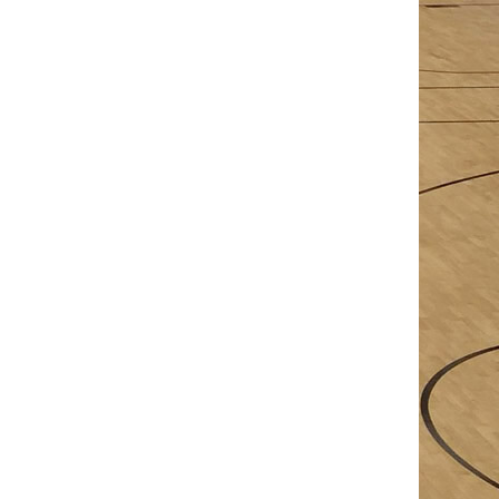
2
3
2
0
0
4
7
0
0
1
0
0
0
-1
7
1
2
0
1
3
7
8
0
2
0
0
2
17
41
6
9
1
1
12
65