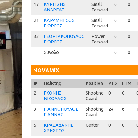
17
17
ΚΥΡΙΤΣΗΣ
Small
0
0
ΑΝΔΡΕΑΣ
Forward
21
21
ΚΑΡΑΜΗΤΣΟΣ
Small
0
0
ΓΙΩΡΓΟΣ
Forward
33
33
ΓΕΩΡΓΑΚΟΠΟΥΛΟΣ
Power
0
0
ΓΙΩΡΓΟΣ
Forward
Σύνολο
0
0
NOVAMIX
#
#
Παίκτης
Position
PTS
FTM
2
2
ΓΚΟΝΗΣ
Shooting
0
0
ΝΙΚΟΛΑΟΣ
Guard
3
3
ΓΙΑΝΝΟΠΟΥΛΟΣ
Shooting
24
6
ΓΙΑΝΝΗΣ
Guard
5
5
ΚΡΑΣΑΔΑΚΗΣ
Center
0
0
ΧΡΗΣΤΟΣ