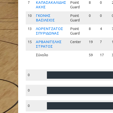
7
7
ΚΑΠΑΣΑΚΑΛΙΔΗΣ
Point
8
0
ΑΚΗΣ
Guard
10
10
ΓΚΟΝΗΣ
Point
0
0
ΒΑΣΙΛΕΙΟΣ
Guard
13
13
ΛΟΡΕΝΤΖΑΤΟΣ
Point
8
4
ΣΠΥΡΙΔΩΝΑΣ
Guard
15
15
ΑΡΒΑΝΙΤΕΛΗΣ
Center
19
7
ΣΤΡΑΤΟΣ
Σύνολο
59
17
0
0
0