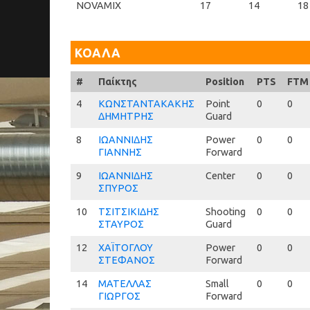
NOVAMIX
17
14
18
ΚΟΑΛΑ
#
#
Παίκτης
Position
PTS
FTM
4
4
ΚΩΝΣΤΑΝΤΑΚΑΚΗΣ
Point
0
0
ΔΗΜΗΤΡΗΣ
Guard
8
8
ΙΩΑΝΝΙΔΗΣ
Power
0
0
ΓΙΑΝΝΗΣ
Forward
9
9
ΙΩΑΝΝΙΔΗΣ
Center
0
0
ΣΠΥΡΟΣ
10
10
ΤΣΙΤΣΙΚΙΔΗΣ
Shooting
0
0
ΣΤΑΥΡΟΣ
Guard
12
12
ΧΑΪΤΟΓΛΟΥ
Power
0
0
ΣΤΕΦΑΝΟΣ
Forward
14
14
ΜΑΤΕΛΛΑΣ
Small
0
0
ΓΙΩΡΓΟΣ
Forward