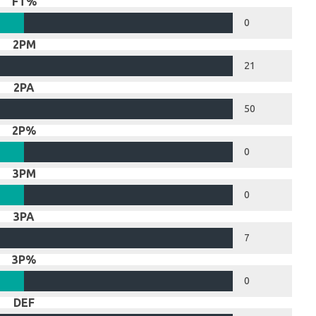
FT%
0
2PM
21
2PA
50
2P%
0
3PM
0
3PA
7
3P%
0
DEF