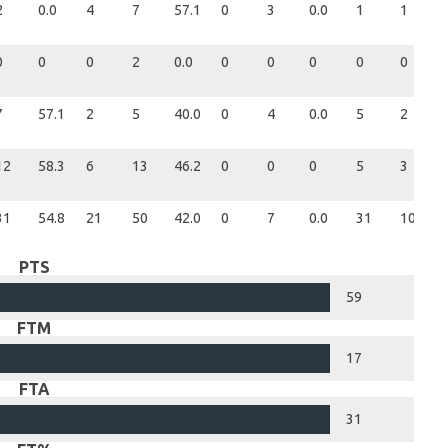
2
0.0
4
7
57.1
0
3
0.0
1
1
0
0
0
2
0.0
0
0
0
0
0
7
57.1
2
5
40.0
0
4
0.0
5
2
12
58.3
6
13
46.2
0
0
0
5
3
31
54.8
21
50
42.0
0
7
0.0
31
10
PTS
59
FTM
17
FTA
31