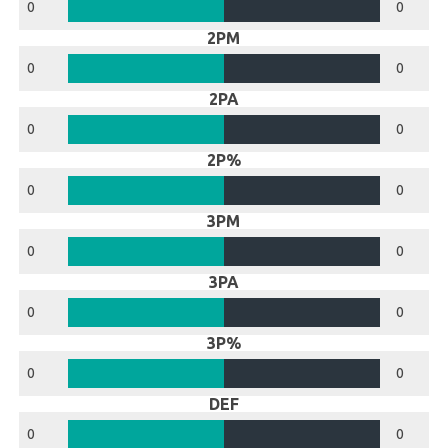
0
0
2PM
0
0
2PA
0
0
2P%
0
0
3PM
0
0
3PA
0
0
3P%
0
0
DEF
0
0