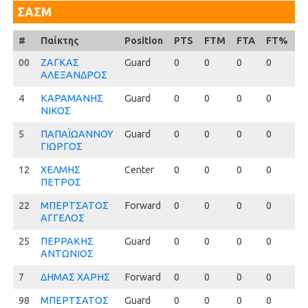
ΣΑΣΜ
#
#
Παίκτης
Position
PTS
FTM
FTA
FT%
2
00
00
ΖΑΓΚΑΣ
Guard
0
0
0
0
0
ΑΛΕΞΑΝΔΡΟΣ
4
4
ΚΑΡΑΜΑΝΗΣ
Guard
0
0
0
0
0
ΝΙΚΟΣ
5
5
ΠΑΠΑΪΩΑΝΝΟΥ
Guard
0
0
0
0
0
ΓΙΩΡΓΟΣ
12
12
ΧΕΛΜΗΣ
Center
0
0
0
0
0
ΠΕΤΡΟΣ
22
22
ΜΠΕΡΤΣΑΤΟΣ
Forward
0
0
0
0
0
ΑΓΓΕΛΟΣ
25
25
ΠΕΡΡΑΚΗΣ
Guard
0
0
0
0
0
ΑΝΤΩΝΙΟΣ
7
7
ΔΗΜΑΣ ΧΑΡΗΣ
Forward
0
0
0
0
0
98
98
ΜΠΕΡΤΣΑΤΟΣ
Guard
0
0
0
0
0