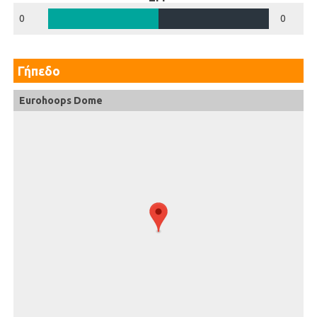
0
0
Γήπεδο
Eurohoops Dome