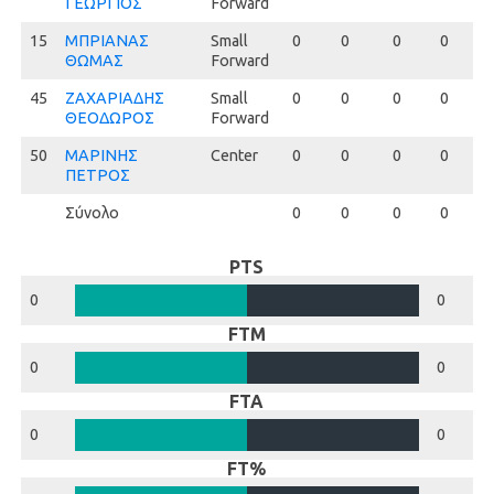
ΓΕΩΡΓΙΟΣ
Forward
15
15
ΜΠΡΙΑΝΑΣ
Small
0
0
0
0
ΘΩΜΑΣ
Forward
45
45
ΖΑΧΑΡΙΑΔΗΣ
Small
0
0
0
0
ΘΕΟΔΩΡΟΣ
Forward
50
50
ΜΑΡΙΝΗΣ
Center
0
0
0
0
ΠΕΤΡΟΣ
Σύνολο
0
0
0
0
PTS
0
0
FTM
0
0
FTA
0
0
FT%