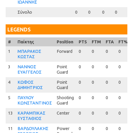
ΙΩΑΝΝΗΣ
Σύνολο
0
0
0
0
0
LEGENDS
#
#
Παίκτης
Position
PTS
FTM
FTA
FT%
1
1
ΜΠΑΡΑΚΟΣ
Forward
0
0
0
0
ΚΩΣΤΑΣ
3
3
ΝΑΝΝΟΣ
Point
0
0
0
0
ΕΥΑΓΓΕΛΟΣ
Guard
4
4
ΚΩΦΟΣ
Point
0
0
0
0
ΔΗΜΗΤΡΙΟΣ
Guard
5
5
ΠΑΥΛΟΥ
Shooting
0
0
0
0
ΚΩΝΣΤΑΝΤΙΝΟΣ
Guard
13
13
ΚΑΡΑΜΠΙΚΑΣ
Center
0
0
0
0
ΕΥΣΤΑΘΙΟΣ
11
11
ΒΑΡΔΟΥΛΑΚΗΣ
Power
0
0
0
0