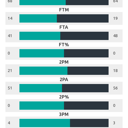
68
64
FTM
14
19
FTA
41
48
FT%
0
0
2PM
21
18
2PA
51
56
2P%
0
0
3PM
4
3