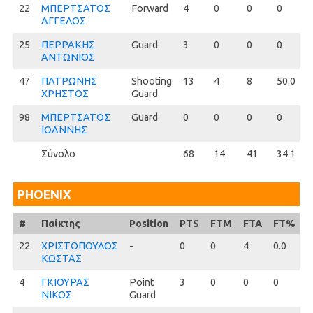
22
22
ΜΠΕΡΤΣΑΤΟΣ
Forward
4
0
0
0
ΑΓΓΕΛΟΣ
25
25
ΠΕΡΡΑΚΗΣ
Guard
3
0
0
0
ΑΝΤΩΝΙΟΣ
47
47
ΠΑΤΡΩΝΗΣ
Shooting
13
4
8
50.0
ΧΡΗΣΤΟΣ
Guard
98
98
ΜΠΕΡΤΣΑΤΟΣ
Guard
0
0
0
0
ΙΩΑΝΝΗΣ
Σύνολο
68
14
41
34.1
PHOENIX
#
#
Παίκτης
Position
PTS
FTM
FTA
FT%
22
22
ΧΡΙΣΤΟΠΟΥΛΟΣ
-
0
0
4
0.0
ΚΩΣΤΑΣ
4
4
ΓΚΙΟΥΡΑΣ
Point
3
0
0
0
ΝΙΚΟΣ
Guard