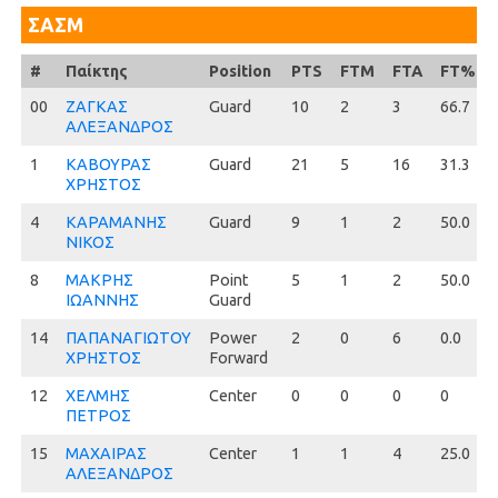
ΣΑΣΜ
#
#
Παίκτης
Position
PTS
FTM
FTA
FT%
00
00
ΖΑΓΚΑΣ
Guard
10
2
3
66.7
ΑΛΕΞΑΝΔΡΟΣ
1
1
ΚΑΒΟΥΡΑΣ
Guard
21
5
16
31.3
ΧΡΗΣΤΟΣ
4
4
ΚΑΡΑΜΑΝΗΣ
Guard
9
1
2
50.0
ΝΙΚΟΣ
8
8
ΜΑΚΡΗΣ
Point
5
1
2
50.0
ΙΩΑΝΝΗΣ
Guard
14
14
ΠΑΠΑΝΑΓΙΩΤΟΥ
Power
2
0
6
0.0
ΧΡΗΣΤΟΣ
Forward
12
12
ΧΕΛΜΗΣ
Center
0
0
0
0
ΠΕΤΡΟΣ
15
15
ΜΑΧΑΙΡΑΣ
Center
1
1
4
25.0
ΑΛΕΞΑΝΔΡΟΣ