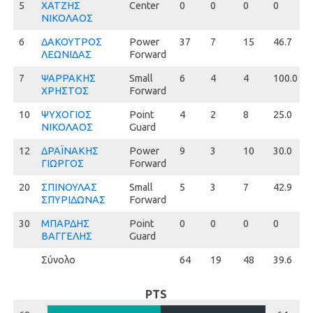
5
5
ΧΑΤΖΗΣ
Center
0
0
0
0
ΝΙΚΟΛΑΟΣ
6
6
ΔΑΚΟΥΤΡΟΣ
Power
37
7
15
46.7
ΛΕΩΝΙΔΑΣ
Forward
7
7
ΨΑΡΡΑΚΗΣ
Small
6
4
4
100.0
ΧΡΗΣΤΟΣ
Forward
10
10
ΨΥΧΟΓΙΟΣ
Point
4
2
8
25.0
ΝΙΚΟΛΑΟΣ
Guard
12
12
ΔΡΑΪΝΑΚΗΣ
Power
9
3
10
30.0
ΓΙΩΡΓΟΣ
Forward
20
20
ΣΠΙΝΟΥΛΑΣ
Small
5
3
7
42.9
ΣΠΥΡΙΔΩΝΑΣ
Forward
30
30
ΜΠΑΡΔΗΣ
Point
0
0
0
0
ΒΑΓΓΕΛΗΣ
Guard
Σύνολο
64
19
48
39.6
PTS