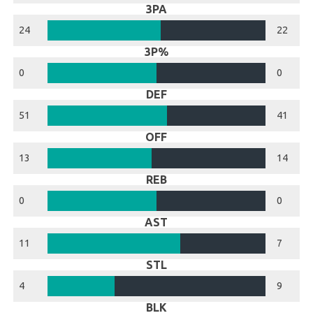
3PA
24
22
3P%
0
0
DEF
51
41
OFF
13
14
REB
0
0
AST
11
7
STL
4
9
BLK