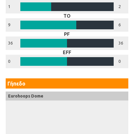
1
2
TO
9
6
PF
36
36
EFF
0
0
Γήπεδο
Eurohoops Dome