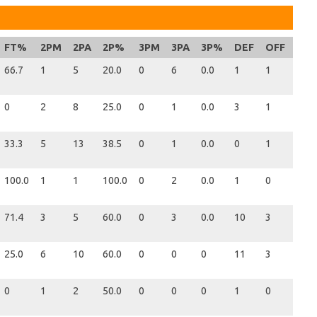
FT%
2PM
2PA
2P%
3PM
3PA
3P%
DEF
OFF
REB
66.7
1
5
20.0
0
6
0.0
1
1
2
0
2
8
25.0
0
1
0.0
3
1
4
33.3
5
13
38.5
0
1
0.0
0
1
1
100.0
1
1
100.0
0
2
0.0
1
0
1
71.4
3
5
60.0
0
3
0.0
10
3
13
25.0
6
10
60.0
0
0
0
11
3
14
0
1
2
50.0
0
0
0
1
0
1