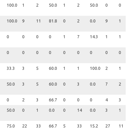
100.0
1
2
50.0
1
2
50.0
0
0
0
100.0
9
11
81.8
0
2
0.0
9
1
1
0
0
0
0
1
7
14.3
1
1
2
0
0
0
0
0
0
0
0
0
0
33.3
3
5
60.0
1
1
100.0
2
1
3
50.0
3
5
60.0
0
3
0.0
7
2
9
0
2
3
66.7
0
0
0
4
3
7
50.0
0
1
0.0
0
14
0.0
3
1
4
75.0
22
33
66.7
5
33
15.2
27
11
3