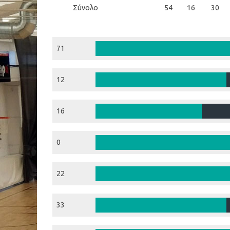
Σύνολο
54
16
30
71
12
16
0
22
33