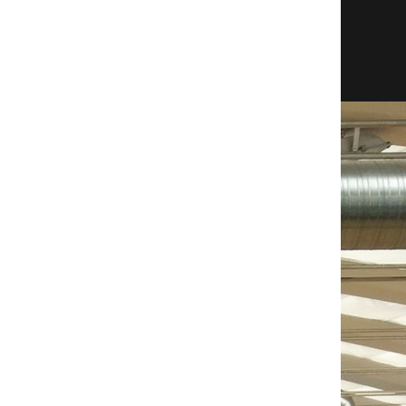
AST
STL
BLK
TO
PF
EFF
2
0
0
2
1
-3
0
0
0
0
4
1
1
3
0
3
3
0
0
0
0
0
3
2
3
0
0
2
2
18
0
1
1
2
4
20
0
0
0
0
3
2