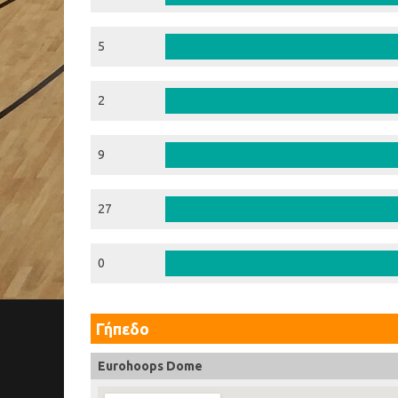
5
2
9
27
0
Γήπεδο
Eurohoops Dome