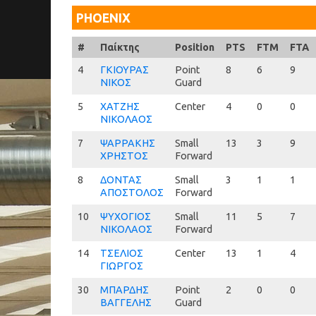
PHOENIX
#
#
Παίκτης
Position
PTS
FTM
FTA
4
4
ΓΚΙΟΥΡΑΣ
Point
8
6
9
ΝΙΚΟΣ
Guard
5
5
ΧΑΤΖΗΣ
Center
4
0
0
ΝΙΚΟΛΑΟΣ
7
7
ΨΑΡΡΑΚΗΣ
Small
13
3
9
ΧΡΗΣΤΟΣ
Forward
8
8
ΔΟΝΤΑΣ
Small
3
1
1
ΑΠΟΣΤΟΛΟΣ
Forward
10
10
ΨΥΧΟΓΙΟΣ
Small
11
5
7
ΝΙΚΟΛΑΟΣ
Forward
14
14
ΤΣΕΛΙΟΣ
Center
13
1
4
ΓΙΩΡΓΟΣ
30
30
ΜΠΑΡΔΗΣ
Point
2
0
0
ΒΑΓΓΕΛΗΣ
Guard