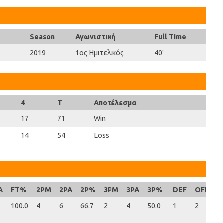
Season
Αγωνιστική
Full Time
2019
1ος Ημιτελικός
40'
4
T
Αποτέλεσμα
17
71
Win
14
54
Loss
A
FT%
2PM
2PA
2P%
3PM
3PA
3P%
DEF
OFF
R
100.0
4
6
66.7
2
4
50.0
1
2
3