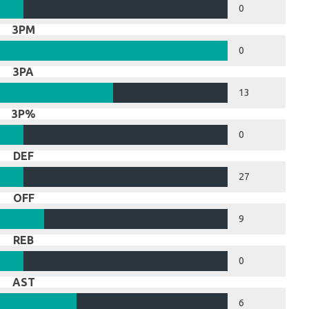
0
3PM
0
3PA
13
3P%
0
DEF
27
OFF
9
REB
0
AST
6