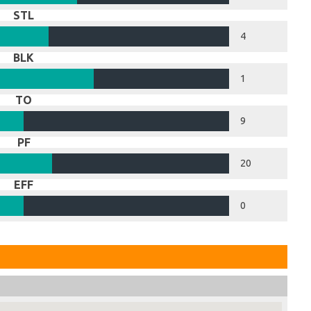
STL
4
BLK
1
TO
9
PF
20
EFF
0