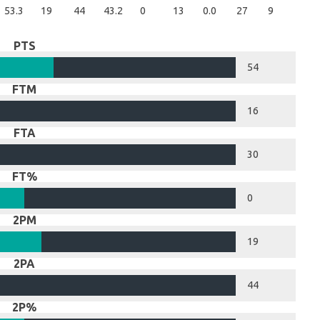
53.3
19
44
43.2
0
13
0.0
27
9
36
PTS
54
FTM
16
FTA
30
FT%
0
2PM
19
2PA
44
2P%