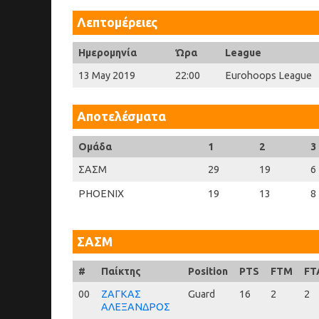
Λεπτομέρειες
Ημερομηνία
Ώρα
League
13 May 2019
22:00
Eurohoops League
Αποτελέσματα
Ομάδα
1
2
3
ΣΑΣΜ
29
19
6
PHOENIX
19
13
8
ΣΑΣΜ
#
#
Παίκτης
Position
PTS
FTM
FT
00
00
ΖΑΓΚΑΣ
Guard
16
2
2
ΑΛΕΞΑΝΔΡΟΣ