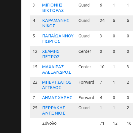
3
3
ΜΙΓΙΟΝΗΣ
Guard
6
1
1
ΒΙΚΤΩΡΑΣ
4
4
ΚΑΡΑΜΑΝΗΣ
Guard
24
6
6
ΝΙΚΟΣ
5
5
ΠΑΠΑΪΩΑΝΝΟΥ
Guard
3
0
0
ΓΙΩΡΓΟΣ
12
12
ΧΕΛΜΗΣ
Center
0
0
0
ΠΕΤΡΟΣ
15
15
ΜΑΧΑΙΡΑΣ
Center
10
1
3
ΑΛΕΞΑΝΔΡΟΣ
22
22
ΜΠΕΡΤΣΑΤΟΣ
Forward
7
1
2
ΑΓΓΕΛΟΣ
7
7
ΔΗΜΑΣ ΧΑΡΗΣ
Forward
4
0
0
25
25
ΠΕΡΡΑΚΗΣ
Guard
1
1
2
ΑΝΤΩΝΙΟΣ
Σύνολο
71
12
16