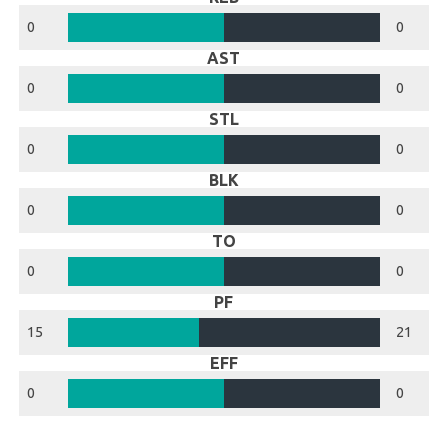
0
0
AST
0
0
STL
0
0
BLK
0
0
TO
0
0
PF
15
21
EFF
0
0