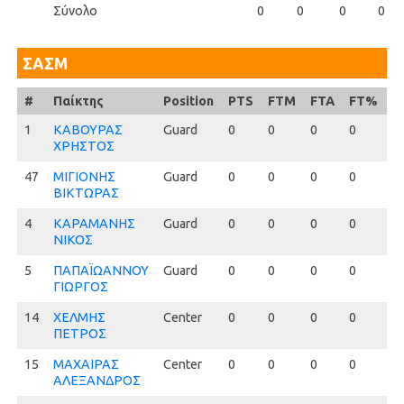
Σύνολο
0
0
0
0
ΣΑΣΜ
#
#
Παίκτης
Position
PTS
FTM
FTA
FT%
2
1
1
ΚΑΒΟΥΡΑΣ
Guard
0
0
0
0
0
ΧΡΗΣΤΟΣ
47
47
ΜΙΓΙΟΝΗΣ
Guard
0
0
0
0
0
ΒΙΚΤΩΡΑΣ
4
4
ΚΑΡΑΜΑΝΗΣ
Guard
0
0
0
0
0
ΝΙΚΟΣ
5
5
ΠΑΠΑΪΩΑΝΝΟΥ
Guard
0
0
0
0
0
ΓΙΩΡΓΟΣ
14
14
ΧΕΛΜΗΣ
Center
0
0
0
0
0
ΠΕΤΡΟΣ
15
15
ΜΑΧΑΙΡΑΣ
Center
0
0
0
0
0
ΑΛΕΞΑΝΔΡΟΣ