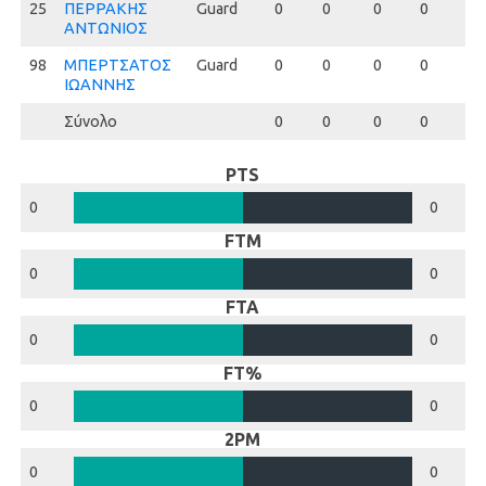
25
25
ΠΕΡΡΑΚΗΣ
Guard
0
0
0
0
0
ΑΝΤΩΝΙΟΣ
98
98
ΜΠΕΡΤΣΑΤΟΣ
Guard
0
0
0
0
0
ΙΩΑΝΝΗΣ
Σύνολο
0
0
0
0
0
PTS
0
0
FTM
0
0
FTA
0
0
FT%
0
0
2PM
0
0