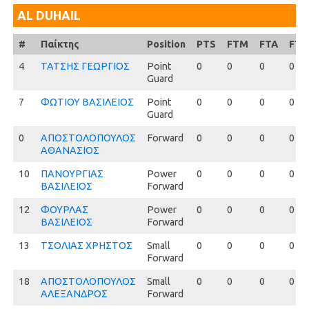
AL DUHAIL
#
#
Παίκτης
Position
PTS
FTM
FTA
FT
4
4
ΤΑΤΣΗΣ ΓΕΩΡΓΙΟΣ
Point
0
0
0
0
Guard
7
7
ΦΩΤΙΟΥ ΒΑΣΙΛΕΙΟΣ
Point
0
0
0
0
Guard
0
0
ΑΠΟΣΤΟΛΟΠΟΥΛΟΣ
Forward
0
0
0
0
ΑΘΑΝΑΣΙΟΣ
10
10
ΠΑΝΟΥΡΓΙΑΣ
Power
0
0
0
0
ΒΑΣΙΛΕΙΟΣ
Forward
12
12
ΦΟΥΡΛΑΣ
Power
0
0
0
0
ΒΑΣΙΛΕΙΟΣ
Forward
13
13
ΤΣΟΛΙΑΣ ΧΡΗΣΤΟΣ
Small
0
0
0
0
Forward
18
18
ΑΠΟΣΤΟΛΟΠΟΥΛΟΣ
Small
0
0
0
0
ΑΛΕΞΑΝΔΡΟΣ
Forward