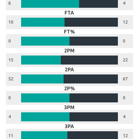
6
4
FTA
10
12
FT%
0
0
2PM
15
22
2PA
52
67
2P%
0
0
3PM
4
4
3PA
11
12