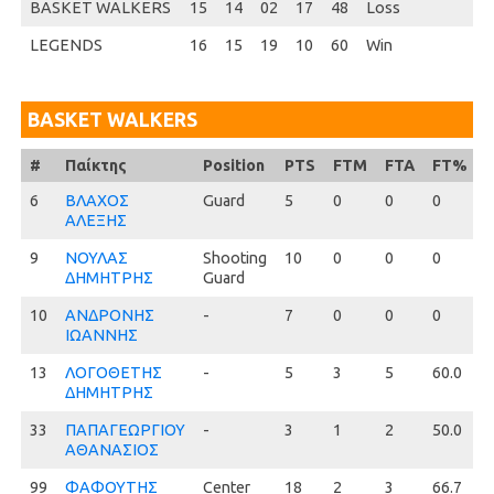
BASKET WALKERS
15
14
02
17
48
Loss
LEGENDS
16
15
19
10
60
Win
BASKET WALKERS
#
#
Παίκτης
Position
PTS
FTM
FTA
FT%
6
6
ΒΛΑΧΟΣ
Guard
5
0
0
0
1
ΑΛΕΞΗΣ
9
9
ΝΟΥΛΑΣ
Shooting
10
0
0
0
2
ΔΗΜΗΤΡΗΣ
Guard
10
10
ΑΝΔΡΟΝΗΣ
-
7
0
0
0
2
ΙΩΑΝΝΗΣ
13
13
ΛΟΓΟΘΕΤΗΣ
-
5
3
5
60.0
1
ΔΗΜΗΤΡΗΣ
33
33
ΠΑΠΑΓΕΩΡΓΙΟΥ
-
3
1
2
50.0
1
ΑΘΑΝΑΣΙΟΣ
99
99
ΦΑΦΟΥΤΗΣ
Center
18
2
3
66.7
8