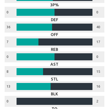
3P%
0
0
DEF
36
40
OFF
7
17
REB
0
0
AST
8
15
STL
13
16
BLK
0
2
TO