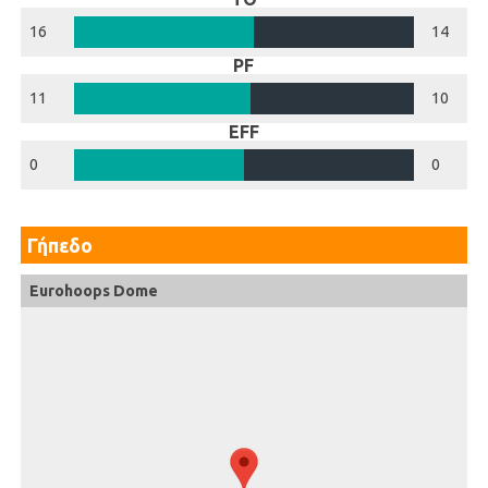
16
14
PF
11
10
EFF
0
0
Γήπεδο
Eurohoops Dome