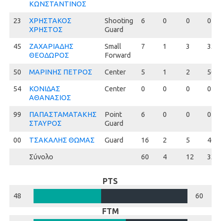
ΚΩΝΣΤΑΝΤΙΝΟΣ
23
23
ΧΡΗΣΤΑΚΟΣ
Shooting
6
0
0
0
ΧΡΗΣΤΟΣ
Guard
45
45
ΖΑΧΑΡΙΑΔΗΣ
Small
7
1
3
33.3
ΘΕΟΔΩΡΟΣ
Forward
50
50
ΜΑΡΙΝΗΣ ΠΕΤΡΟΣ
Center
5
1
2
50.0
54
54
ΚΟΝΙΔΑΣ
Center
0
0
0
0
ΑΘΑΝΑΣΙΟΣ
99
99
ΠΑΠΑΣΤΑΜΑΤΑΚΗΣ
Point
6
0
0
0
ΣΤΑΥΡΟΣ
Guard
00
00
ΤΣΑΚΑΛΗΣ ΘΩΜΑΣ
Guard
16
2
5
40.0
Σύνολο
60
4
12
33.3
PTS
48
60
FTM