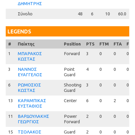
ΔΗΜΗΤΡΗΣ
Σύνολο
48
6
10
60.0
1
LEGENDS
#
#
Παίκτης
Position
PTS
FTM
FTA
FT
1
1
ΜΠΑΡΑΚΟΣ
Forward
3
0
0
0
ΚΩΣΤΑΣ
3
3
ΝΑΝΝΟΣ
Point
4
0
0
0
ΕΥΑΓΓΕΛΟΣ
Guard
6
6
ΡΩΜΟΣΙΟΣ
Shooting
3
0
0
0
ΚΩΣΤΑΣ
Guard
13
13
ΚΑΡΑΜΠΙΚΑΣ
Center
6
0
2
0.0
ΕΥΣΤΑΘΙΟΣ
11
11
ΒΑΡΔΟΥΛΑΚΗΣ
Power
2
0
0
0
ΓΕΩΡΓΙΟΣ
Forward
15
15
ΤΣΟΛΑΚΟΣ
Guard
2
0
0
0