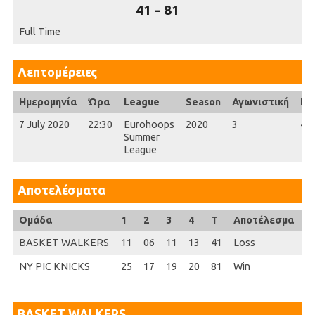
41
-
81
Full Time
Λεπτομέρειες
Ημερομηνία
Ώρα
League
Season
Αγωνιστική
Ful
7 July 2020
22:30
Eurohoops
2020
3
40'
Summer
League
Αποτελέσματα
Ομάδα
1
2
3
4
T
Αποτέλεσμα
BASKET WALKERS
11
06
11
13
41
Loss
NY PIC KNICKS
25
17
19
20
81
Win
BASKET WALKERS