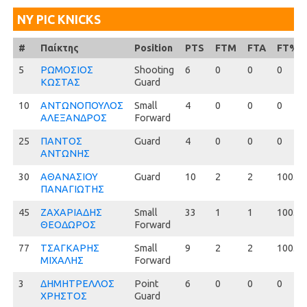
NY PIC KNICKS
#
#
Παίκτης
Position
PTS
FTM
FTA
FT%
5
5
ΡΩΜΟΣΙΟΣ
Shooting
6
0
0
0
ΚΩΣΤΑΣ
Guard
10
10
ΑΝΤΩΝΟΠΟΥΛΟΣ
Small
4
0
0
0
ΑΛΕΞΑΝΔΡΟΣ
Forward
25
25
ΠΑΝΤΟΣ
Guard
4
0
0
0
ΑΝΤΩΝΗΣ
30
30
ΑΘΑΝΑΣΙΟΥ
Guard
10
2
2
100.0
ΠΑΝΑΓΙΩΤΗΣ
45
45
ΖΑΧΑΡΙΑΔΗΣ
Small
33
1
1
100.0
ΘΕΟΔΩΡΟΣ
Forward
77
77
ΤΣΑΓΚΑΡΗΣ
Small
9
2
2
100.0
ΜΙΧΑΛΗΣ
Forward
3
3
ΔΗΜΗΤΡΕΛΛΟΣ
Point
6
0
0
0
ΧΡΗΣΤΟΣ
Guard