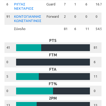
6
6
ΡΙΓΓΑΣ
Guard
7
1
6
16.7
ΝΕΚΤΑΡΙΟΣ
91
91
ΚΟΝΤΟΓΙΑΝΝΗΣ
Forward
2
0
0
0
ΚΩΝΣΤΑΝΤΙΝΟΣ
Σύνολο
81
6
11
54.5
PTS
41
81
FTM
0
6
FTA
5
11
FT%
0
0
2PM
13
33