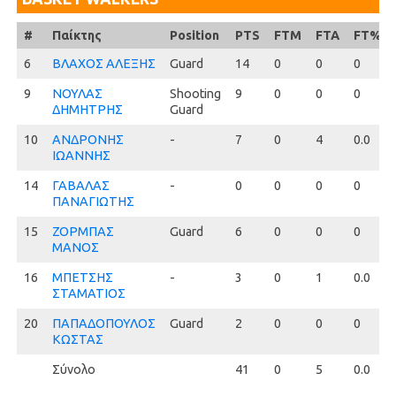
#
#
Παίκτης
Position
PTS
FTM
FTA
FT%
6
6
ΒΛΑΧΟΣ ΑΛΕΞΗΣ
Guard
14
0
0
0
9
9
ΝΟΥΛΑΣ
Shooting
9
0
0
0
ΔΗΜΗΤΡΗΣ
Guard
10
10
ΑΝΔΡΟΝΗΣ
-
7
0
4
0.0
ΙΩΑΝΝΗΣ
14
14
ΓΑΒΑΛΑΣ
-
0
0
0
0
ΠΑΝΑΓΙΩΤΗΣ
15
15
ΖΟΡΜΠΑΣ
Guard
6
0
0
0
ΜΑΝΟΣ
16
16
ΜΠΕΤΣΗΣ
-
3
0
1
0.0
ΣΤΑΜΑΤΙΟΣ
20
20
ΠΑΠΑΔΟΠΟΥΛΟΣ
Guard
2
0
0
0
ΚΩΣΤΑΣ
Σύνολο
41
0
5
0.0