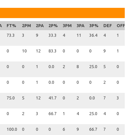
A
FT%
2PM
2PA
2P%
3PM
3PA
3P%
DEF
OFF
R
73.3
3
9
33.3
4
11
36.4
4
1
5
0
10
12
83.3
0
0
0
9
1
10
0
0
1
0.0
2
8
25.0
5
0
5
0
0
1
0.0
0
0
0
2
0
2
75.0
5
12
41.7
0
2
0.0
7
3
10
0
2
3
66.7
1
4
25.0
4
0
4
100.0
0
0
0
6
9
66.7
7
0
7