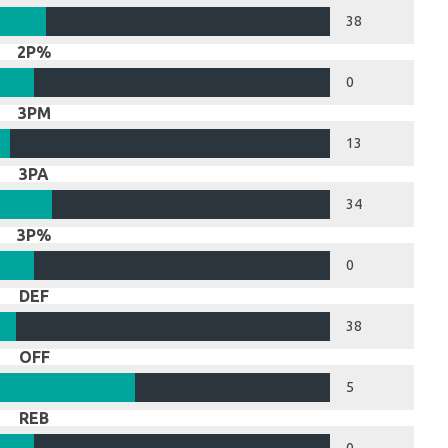
38
2P%
0
3PM
13
3PA
34
3P%
0
DEF
38
OFF
5
REB