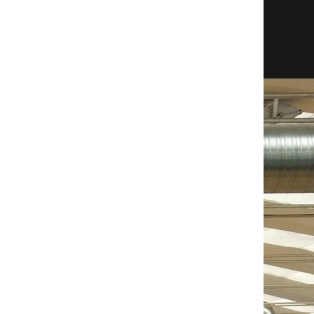
EB
AST
STL
BLK
TO
PF
EFF
1
0
0
1
1
17
5
2
0
3
4
32
0
0
0
0
4
4
0
0
0
0
2
1
1
0
0
2
4
14
2
2
1
2
5
10
0
1
2
2
5
25