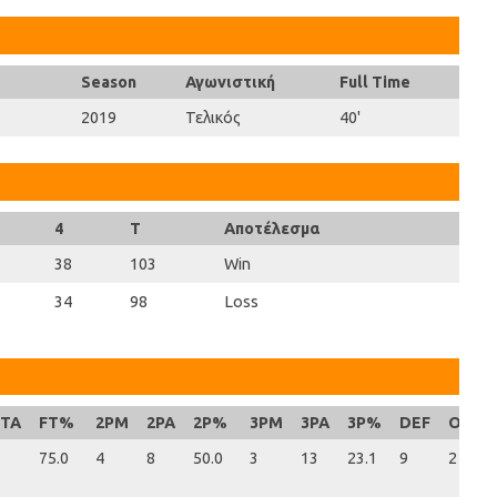
Season
Αγωνιστική
Full Time
2019
Τελικός
40'
4
T
Αποτέλεσμα
38
103
Win
34
98
Loss
FTA
FT%
2PM
2PA
2P%
3PM
3PA
3P%
DEF
OFF
75.0
4
8
50.0
3
13
23.1
9
2