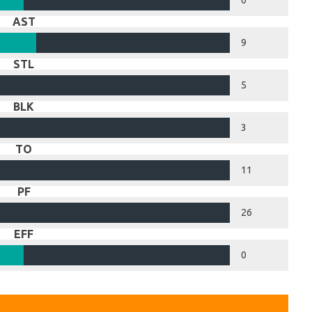
0
AST
9
STL
5
BLK
3
TO
11
PF
26
EFF
0