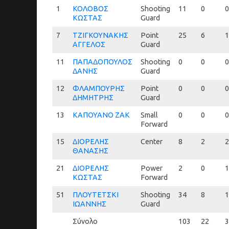
1
1
ΚΟΛΟΒΟΣ
Shooting
11
0
0
ΚΩΣΤΑΣ
Guard
7
7
ΤΖΙΓΚΟΥΝΑΚΗΣ
Point
25
6
1
ΑΓΓΕΛΟΣ
Guard
11
11
ΠΑΠΑΔΟΠΟΥΛΟΣ
Shooting
0
0
0
ΔΑΝΗΣ
Guard
12
12
ΦΛΑΜΠΟΥΡΗΣ
Point
0
0
0
ΔΗΜΗΤΡΗΣ
Guard
13
13
ΚΑΠΟΥΑΝΟ ΖΑΚ
Small
0
0
0
Forward
15
15
ΔΙΟΡΕΛΗΣ
Center
8
2
2
ΘΑΝΑΣΗΣ
21
21
ΔΙΟΡΕΛΗΣ
Power
2
0
1
ΚΩΣΤΑΣ
Forward
51
51
ΠΛΟΥΤΕΤΣΚΙ
Shooting
34
8
1
ΙΩΑΝΝΗΣ
Guard
Σύνολο
103
22
3