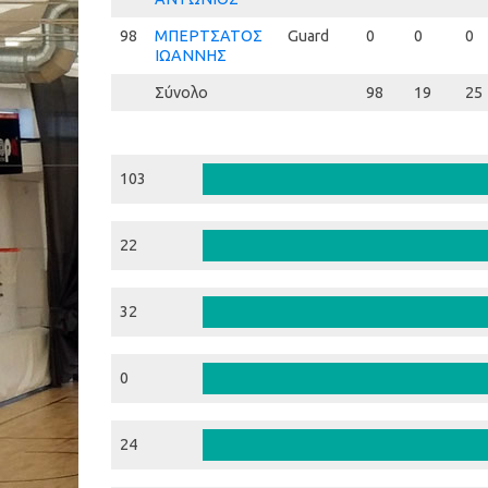
98
98
ΜΠΕΡΤΣΑΤΟΣ
Guard
0
0
0
ΙΩΑΝΝΗΣ
Σύνολο
98
19
25
103
22
32
0
24