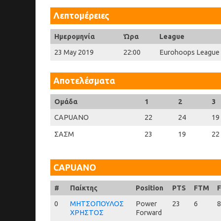
Λεπτομέρειες
Ημερομηνία
Ώρα
League
23 May 2019
22:00
Eurohoops League
Αποτελέσματα
Ομάδα
1
2
3
CAPUANO
22
24
19
ΣΑΣΜ
23
19
22
CAPUANO
#
#
Παίκτης
Position
PTS
FTM
0
0
ΜΗΤΣΟΠΟΥΛΟΣ
Power
23
6
8
ΧΡΗΣΤΟΣ
Forward