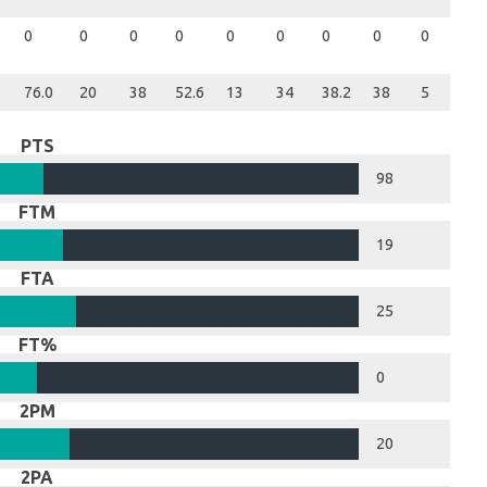
0
0
0
0
0
0
0
0
0
0
76.0
20
38
52.6
13
34
38.2
38
5
43
PTS
98
FTM
19
FTA
25
FT%
0
2PM
20
2PA