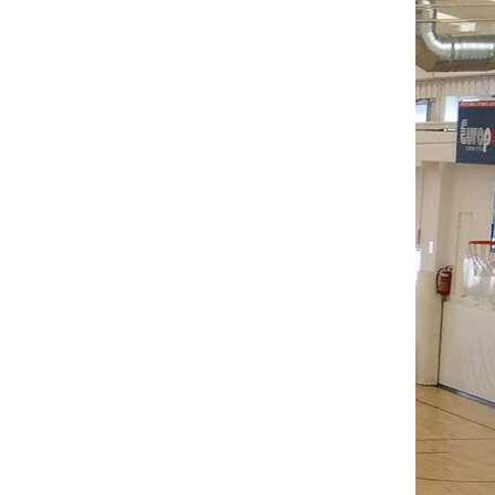
0
0
0
1
1
-1
9
5
3
11
26
102