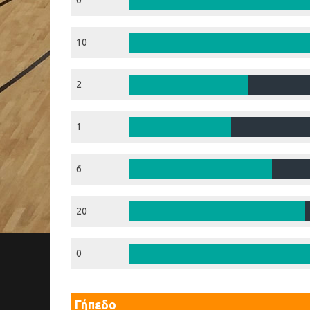
0
10
2
1
6
20
0
Γήπεδο