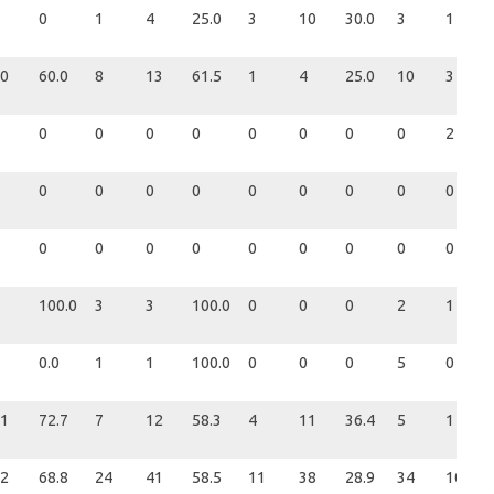
0
1
4
25.0
3
10
30.0
3
1
0
60.0
8
13
61.5
1
4
25.0
10
3
0
0
0
0
0
0
0
0
2
0
0
0
0
0
0
0
0
0
0
0
0
0
0
0
0
0
0
100.0
3
3
100.0
0
0
0
2
1
0.0
1
1
100.0
0
0
0
5
0
1
72.7
7
12
58.3
4
11
36.4
5
1
2
68.8
24
41
58.5
11
38
28.9
34
10