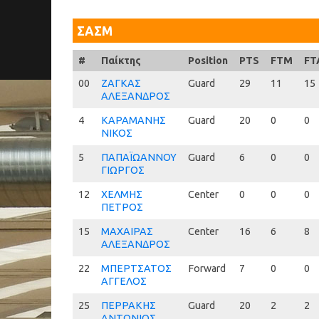
ΣΑΣΜ
#
#
Παίκτης
Position
PTS
FTM
FT
00
00
ΖΑΓΚΑΣ
Guard
29
11
15
ΑΛΕΞΑΝΔΡΟΣ
4
4
ΚΑΡΑΜΑΝΗΣ
Guard
20
0
0
ΝΙΚΟΣ
5
5
ΠΑΠΑΪΩΑΝΝΟΥ
Guard
6
0
0
ΓΙΩΡΓΟΣ
12
12
ΧΕΛΜΗΣ
Center
0
0
0
ΠΕΤΡΟΣ
15
15
ΜΑΧΑΙΡΑΣ
Center
16
6
8
ΑΛΕΞΑΝΔΡΟΣ
22
22
ΜΠΕΡΤΣΑΤΟΣ
Forward
7
0
0
ΑΓΓΕΛΟΣ
25
25
ΠΕΡΡΑΚΗΣ
Guard
20
2
2
ΑΝΤΩΝΙΟΣ