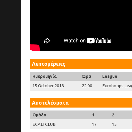
Λεπτομέρειες
Ημερομηνία
Ώρα
League
15 October 2018
22:00
Eurohoops Lea
Αποτελέσματα
Ομάδα
1
2
ECALI CLUB
17
15