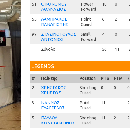
51
51
ΟΙΚΟΝΟΜΟΥ
Power
10
0
ΑΘΑΝΑΣΙΟΣ
Forward
55
55
ΛΑΜΠΡΑΚΟΣ
Point
6
2
ΠΑΝΑΓΙΩΤΗΣ
Guard
99
99
ΣΤΑΣΙΝΟΠΟΥΛΟΣ
Small
4
0
ΑΝΤΩΝΙΟΣ
Forward
Σύνολο
56
11
LEGENDS
#
#
Παίκτης
Position
PTS
FTM
F
2
2
ΧΡΗΣΤΑΚΟΣ
Shooting
0
0
0
ΧΡΗΣΤΟΣ
Guard
3
3
ΝΑΝΝΟΣ
Point
11
1
2
ΕΥΑΓΓΕΛΟΣ
Guard
5
5
ΠΑΥΛΟΥ
Shooting
11
2
2
ΚΩΝΣΤΑΝΤΙΝΟΣ
Guard