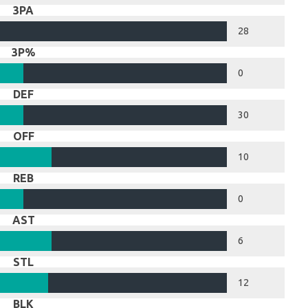
3PA
28
3P%
0
DEF
30
OFF
10
REB
0
AST
6
STL
12
BLK