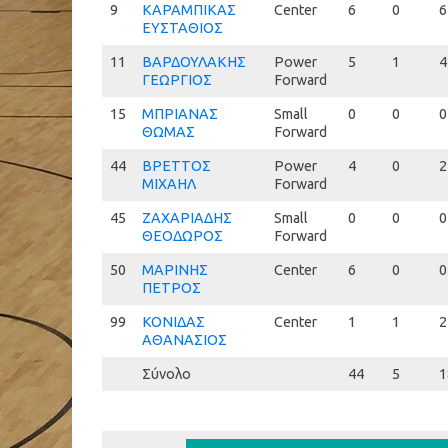
9
9
ΚΑΡΑΜΠΙΚΑΣ
Center
6
0
6
ΕΥΣΤΑΘΙΟΣ
11
11
ΒΑΡΔΟΥΛΑΚΗΣ
Power
5
1
4
ΓΕΩΡΓΙΟΣ
Forward
15
15
ΜΠΡΙΑΝΑΣ
Small
0
0
0
ΘΩΜΑΣ
Forward
44
44
ΒΡΕΤΤΟΣ
Power
4
0
2
ΜΙΧΑΗΛ
Forward
45
45
ΖΑΧΑΡΙΑΔΗΣ
Small
0
0
0
ΘΕΟΔΩΡΟΣ
Forward
50
50
ΜΑΡΙΝΗΣ
Center
6
0
0
ΠΕΤΡΟΣ
99
99
ΚΟΝΙΔΑΣ
Center
1
1
2
ΑΘΑΝΑΣΙΟΣ
Σύνολο
44
5
1