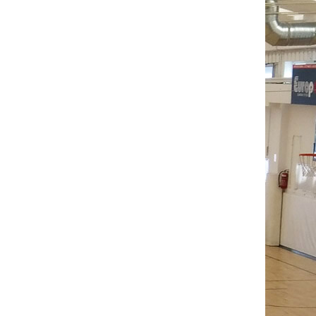
6
0
2
0
0
3
13
4
2
0
0
0
0
8
4
1
1
0
0
0
8
43
8
15
0
2
14
63
REB
AST
STL
BLK
TO
PF
EFF
2
1
1
0
0
2
-4
3
2
4
1
1
1
13
1
0
1
0
1
2
5