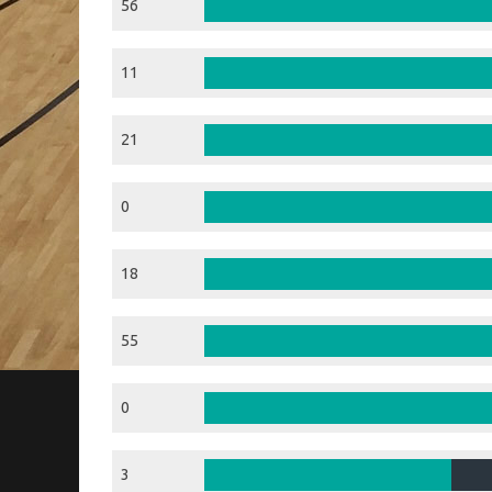
56
11
21
0
18
55
0
3