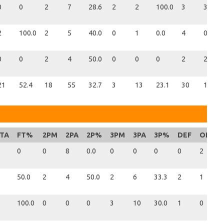
0
0
2
7
28.6
2
2
100.0
3
3
2
100.0
2
5
40.0
0
1
0.0
4
0
0
0
2
4
50.0
0
0
0
2
2
21
52.4
18
55
32.7
3
13
23.1
30
13
TA
FT%
2PM
2PA
2P%
3PM
3PA
3P%
DEF
OFF
0
0
8
0.0
0
0
0
0
2
50.0
2
4
50.0
2
6
33.3
2
1
100.0
0
0
0
3
10
30.0
1
0