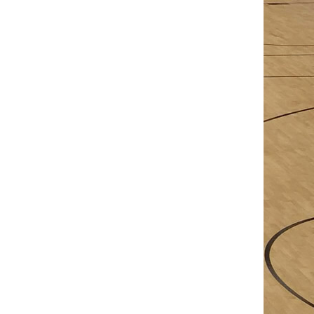
7
1
2
2
1
4
7
4
0
0
0
0
0
5
0
0
0
0
0
0
-2
6
0
0
0
0
1
6
1
1
0
0
1
0
-3
12
0
3
0
0
4
10
4
1
1
1
0
3
6
40
6
12
4
4
17
43