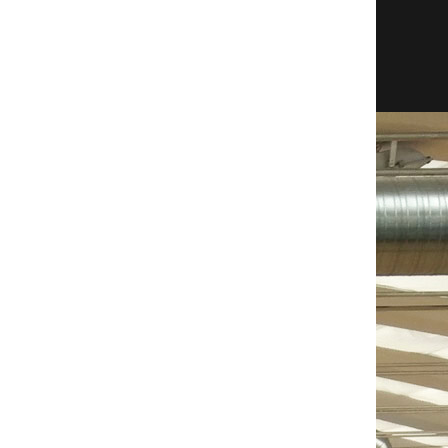
REB
AST
STL
BLK
TO
PF
EFF
6
2
1
0
1
2
4
4
0
2
0
0
2
-2
1
1
3
0
0
2
5
8
2
4
0
1
3
18
3
0
0
0
0
0
-1
7
0
2
0
0
2
10