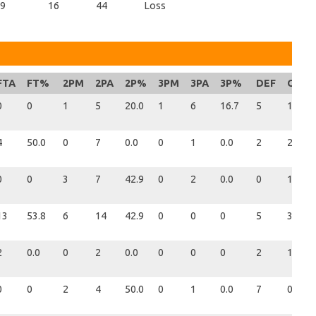
9
16
44
Loss
FTA
FT%
2PM
2PA
2P%
3PM
3PA
3P%
DEF
OFF
0
0
1
5
20.0
1
6
16.7
5
1
4
50.0
0
7
0.0
0
1
0.0
2
2
0
0
3
7
42.9
0
2
0.0
0
1
13
53.8
6
14
42.9
0
0
0
5
3
2
0.0
0
2
0.0
0
0
0
2
1
0
0
2
4
50.0
0
1
0.0
7
0