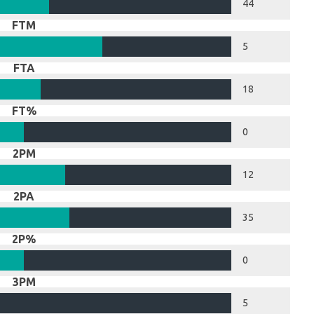
44
FTM
5
FTA
18
FT%
0
2PM
12
2PA
35
2P%
0
3PM
5