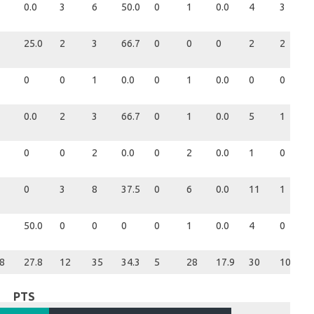
0.0
3
6
50.0
0
1
0.0
4
3
25.0
2
3
66.7
0
0
0
2
2
0
0
1
0.0
0
1
0.0
0
0
0.0
2
3
66.7
0
1
0.0
5
1
0
0
2
0.0
0
2
0.0
1
0
0
3
8
37.5
0
6
0.0
11
1
50.0
0
0
0
0
1
0.0
4
0
8
27.8
12
35
34.3
5
28
17.9
30
10
PTS