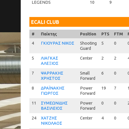
LEGENDS
10
9
ECALI CLUB
#
#
Παίκτης
Position
PTS
FTM
4
4
ΓΚΙΟΥΡΑΣ ΝΙΚΟΣ
Shooting
5
0
Guard
5
5
ΛΙΑΓΚΑΣ
Center
2
2
ΑΛΕΞΙΟΣ
7
7
ΨΑΡΡΑΚΗΣ
Small
6
0
ΧΡΗΣΤΟΣ
Forward
8
8
ΔΡΑΪΝΑΚΗΣ
Power
19
7
ΓΙΩΡΓΟΣ
Forward
11
11
ΣΥΜΕΩΝΙΔΗΣ
Power
0
0
ΒΑΣΙΛΕΙΟΣ
Forward
24
24
ΧΑΤΖΗΣ
Center
4
0
ΝΙΚΟΛΑΟΣ