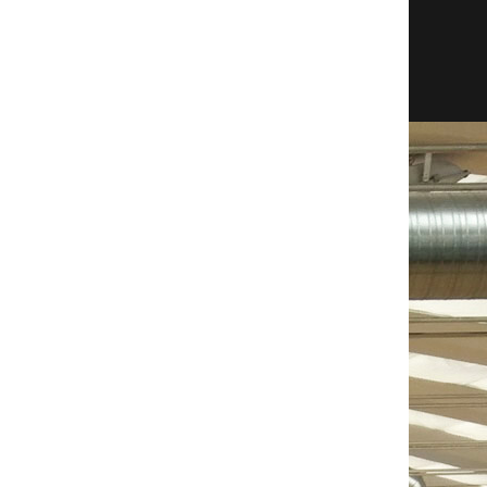
OFF
REB
AST
STL
BLK
TO
PF
EFF
1
5
1
1
0
2
4
2
1
1
3
0
0
2
2
-3
4
10
1
3
2
1
3
18
5
10
8
3
0
1
2
19
2
4
0
1
0
0
4
8
0
4
1
2
0
0
2
15
1
2
0
1
0
0
2
8