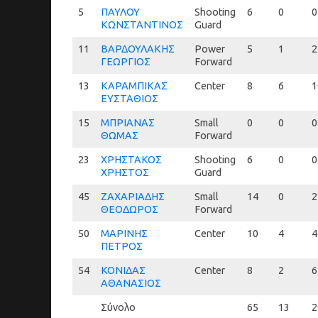
5
5
ΠΑΥΛΟΥ
Shooting
6
0
0
ΚΩΝΣΤΑΝΤΙΝΟΣ
Guard
11
11
ΒΑΡΔΟΥΛΑΚΗΣ
Power
5
1
2
ΓΕΩΡΓΙΟΣ
Forward
13
13
ΚΑΡΑΜΠΙΚΑΣ
Center
8
6
1
ΕΥΣΤΑΘΙΟΣ
15
15
ΜΠΡΙΑΝΑΣ
Small
0
0
0
ΘΩΜΑΣ
Forward
23
23
ΧΡΗΣΤΑΚΟΣ
Shooting
6
0
0
ΧΡΗΣΤΟΣ
Guard
45
45
ΖΑΧΑΡΙΑΔΗΣ
Small
14
0
2
ΘΕΟΔΩΡΟΣ
Forward
50
50
ΜΑΡΙΝΗΣ
Center
10
4
4
ΠΕΤΡΟΣ
54
54
ΚΟΝΙΔΑΣ
Center
8
2
6
ΑΘΑΝΑΣΙΟΣ
Σύνολο
65
13
2