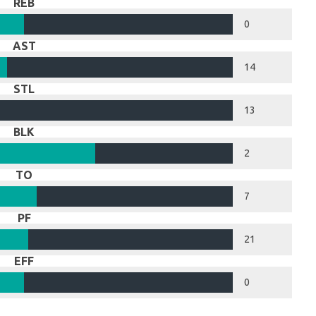
REB
0
AST
14
STL
13
BLK
2
TO
7
PF
21
EFF
0