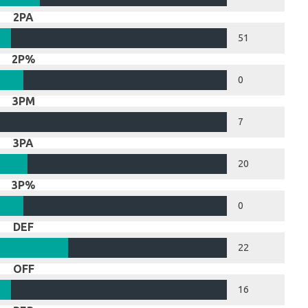
2PA
51
2P%
0
3PM
7
3PA
20
3P%
0
DEF
22
OFF
16