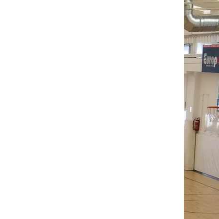
0
0
0
2
0
1
2
0
2
2
0
0
0
0
0
4
16
38
14
13
2
7
21
71