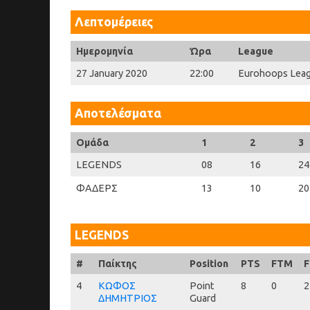
Λεπτομέρειες
Ημερομηνία
Ώρα
League
27 January 2020
22:00
Eurohoops Lea
Αποτελέσματα
Ομάδα
1
2
3
LEGENDS
08
16
24
ΦΑΔΕΡΣ
13
10
20
LEGENDS
#
#
Παίκτης
Position
PTS
FTM
F
4
4
ΚΩΦΟΣ
Point
8
0
2
ΔΗΜΗΤΡΙΟΣ
Guard