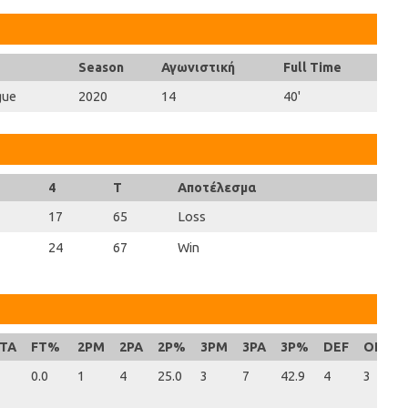
Season
Αγωνιστική
Full Time
gue
2020
14
40'
4
T
Αποτέλεσμα
17
65
Loss
24
67
Win
TA
FT%
2PM
2PA
2P%
3PM
3PA
3P%
DEF
OFF
0.0
1
4
25.0
3
7
42.9
4
3