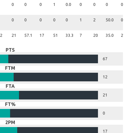
0
0
0
1
0.0
0
0
0
0
0
0
0
0
0
1
2
50.0
0
2
21
57.1
17
51
33.3
7
20
35.0
22
PTS
67
FTM
12
FTA
21
FT%
0
2PM
17