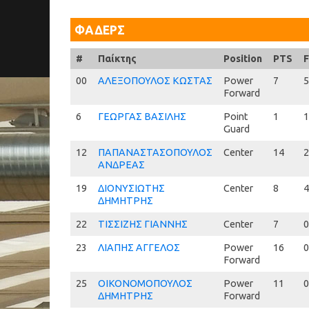
ΦΑΔΕΡΣ
#
#
Παίκτης
Position
PTS
00
00
ΑΛΕΞΟΠΟΥΛΟΣ ΚΩΣΤΑΣ
Power
7
5
Forward
6
6
ΓΕΩΡΓΑΣ ΒΑΣΙΛΗΣ
Point
1
1
Guard
12
12
ΠΑΠΑΝΑΣΤΑΣΟΠΟΥΛΟΣ
Center
14
2
ΑΝΔΡΕΑΣ
19
19
ΔΙΟΝΥΣΙΩΤΗΣ
Center
8
4
ΔΗΜΗΤΡΗΣ
22
22
ΤΙΣΣΙΖΗΣ ΓΙΑΝΝΗΣ
Center
7
0
23
23
ΛΙΑΠΗΣ ΑΓΓΕΛΟΣ
Power
16
0
Forward
25
25
ΟΙΚΟΝΟΜΟΠΟΥΛΟΣ
Power
11
0
ΔΗΜΗΤΡΗΣ
Forward