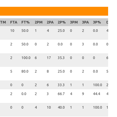
FTM
FTA
FT%
2PM
2PA
2P%
3PM
3PA
3P%
DEF
10
50.0
1
4
25.0
0
2
0.0
4
2
50.0
0
2
0.0
0
3
0.0
0
2
100.0
6
17
35.3
0
0
0
6
5
80.0
2
8
25.0
0
2
0.0
5
0
0
2
6
33.3
1
1
100.0
2
2
0.0
2
3
66.7
4
9
44.4
4
0
0
4
10
40.0
1
1
100.0
1