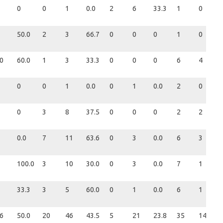
0
0
1
0.0
2
6
33.3
1
0
50.0
2
3
66.7
0
0
0
1
0
0
60.0
1
3
33.3
0
0
0
6
4
0
0
1
0.0
0
1
0.0
2
0
0
3
8
37.5
0
0
0
2
2
0.0
7
11
63.6
0
3
0.0
6
3
100.0
3
10
30.0
0
3
0.0
7
1
33.3
3
5
60.0
0
1
0.0
6
1
6
50.0
20
46
43.5
5
21
23.8
35
14