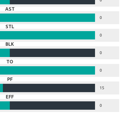
0
AST
0
STL
0
BLK
0
TO
0
PF
15
EFF
0