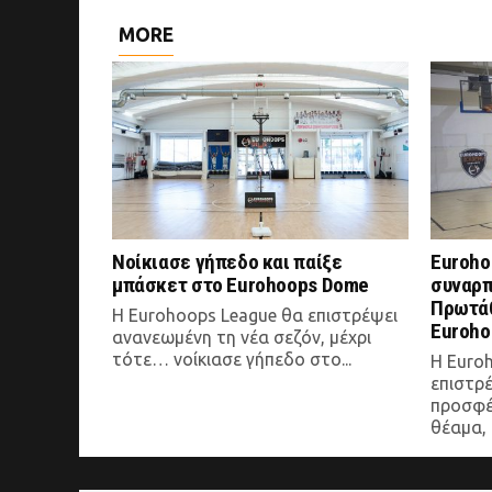
MORE
Νοίκιασε γήπεδο και παίξε
Euroho
μπάσκετ στο Eurohoops Dome
συναρπ
Πρωτάθ
Η Eurohoops League θα επιστρέψει
Euroho
ανανεωμένη τη νέα σεζόν, μέχρι
τότε… νοίκιασε γήπεδο στο...
Η Euro
επιστρ
προσφέ
θέαμα, 