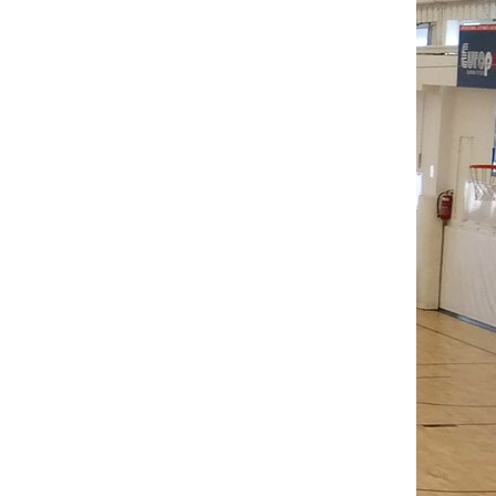
0
0
0
0
0
2
0
0
0
0
0
0
15
0