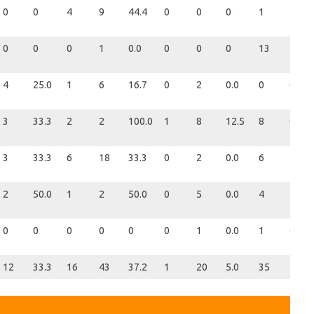
0
0
4
9
44.4
0
0
0
1
1
0
0
0
1
0.0
0
0
0
13
5
4
25.0
1
6
16.7
0
2
0.0
0
0
3
33.3
2
2
100.0
1
8
12.5
8
0
3
33.3
6
18
33.3
0
2
0.0
6
4
2
50.0
1
2
50.0
0
5
0.0
4
1
0
0
0
0
0
0
1
0.0
1
0
12
33.3
16
43
37.2
1
20
5.0
35
12