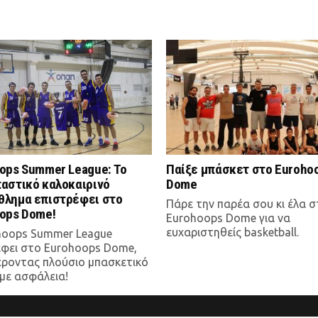
ops Summer League: Το
Παίξε μπάσκετ στο Euroho
αστικό καλοκαιρινό
Dome
λημα επιστρέφει στο
Πάρε την παρέα σου κι έλα 
ops Dome!
Eurohoops Dome για να
ευχαριστηθείς basketball.
hoops Summer League
έφει στο Eurohoops Dome,
ροντας πλούσιο μπασκετικό
με ασφάλεια!