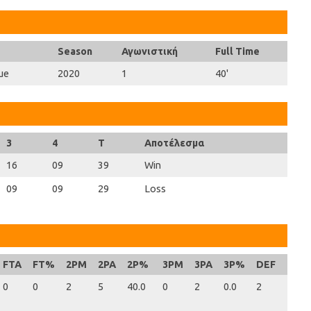
Season
Αγωνιστική
Full Time
ue
2020
1
40'
3
4
T
Αποτέλεσμα
16
09
39
Win
09
09
29
Loss
FTA
FT%
2PM
2PA
2P%
3PM
3PA
3P%
DEF
OFF
0
0
2
5
40.0
0
2
0.0
2
1