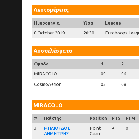
Λεπτομέρειες
Ημερομηνία
Ώρα
League
8 October 2019
20:30
Eurohoops Leag
Αποτελέσματα
Ομάδα
1
2
MIRACOLO
09
04
CosmoAerion
03
08
MIRACOLO
#
#
Παίκτης
Position
PTS
FTM
3
3
ΜΗΛΙΟΡΔΟΣ
Point
4
0
ΔΗΜΗΤΡΗΣ
Guard