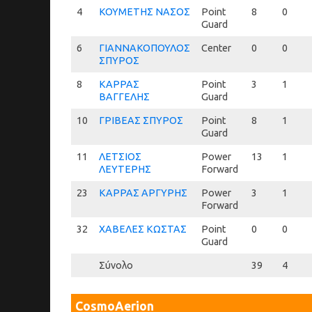
4
4
ΚΟΥΜΕΤΗΣ ΝΑΣΟΣ
Point
8
0
Guard
6
6
ΓΙΑΝΝΑΚΟΠΟΥΛΟΣ
Center
0
0
ΣΠΥΡΟΣ
8
8
ΚΑΡΡΑΣ
Point
3
1
ΒΑΓΓΕΛΗΣ
Guard
10
10
ΓΡΙΒΕΑΣ ΣΠΥΡΟΣ
Point
8
1
Guard
11
11
ΛΕΤΣΙΟΣ
Power
13
1
ΛΕΥΤΕΡΗΣ
Forward
23
23
ΚΑΡΡΑΣ ΑΡΓΥΡΗΣ
Power
3
1
Forward
32
32
ΧΑΒΕΛΕΣ ΚΩΣΤΑΣ
Point
0
0
Guard
Σύνολο
39
4
CosmoAerion