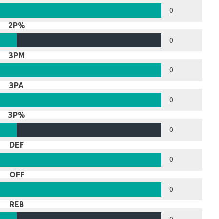
0
2P%
0
3PM
0
3PA
0
3P%
0
DEF
0
OFF
0
REB