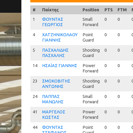
#
#
Παίκτης
Position
PTS
FTM
1
1
ΦΟΥΝΤΑΣ
Small
0
0
ΓΕΩΡΓΙΟΣ
Forward
4
4
ΧΑΤΖΗΝΙΚΟΛΑΟΥ
Point
0
0
ΓΙΑΝΝΗΣ
Guard
5
5
ΠΑΣΧΑΛΙΔΗΣ
Shooting
0
0
ΠΑΣΧΑΛΗΣ
Guard
14
14
ΗΣΑΪΑΣ ΓΙΑΝΝΗΣ
Power
0
0
Forward
23
23
ΣΜΟΚΟΒΙΤΗΣ
Shooting
0
0
ΑΝΤΩΝΗΣ
Guard
24
24
ΠΑΠΠΑΣ
Small
0
0
ΜΑΝΩΛΗΣ
Forward
41
41
ΜΑΡΓΕΛΟΣ
Power
0
0
ΚΩΣΤΑΣ
Forward
44
44
ΦΟΥΝΤΑΣ
Point
0
0
ΣΤΕΦΑΝΟΣ
Guard