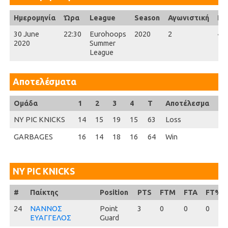
Ημερομηνία
Ώρα
League
Season
Αγωνιστική
Ful
30 June
22:30
Eurohoops
2020
2
40'
2020
Summer
League
Αποτελέσματα
Ομάδα
1
2
3
4
T
Αποτέλεσμα
NY PIC KNICKS
14
15
19
15
63
Loss
GARBAGES
16
14
18
16
64
Win
NY PIC KNICKS
#
#
Παίκτης
Position
PTS
FTM
FTA
FT%
24
24
ΝΑΝΝΟΣ
Point
3
0
0
0
ΕΥΑΓΓΕΛΟΣ
Guard