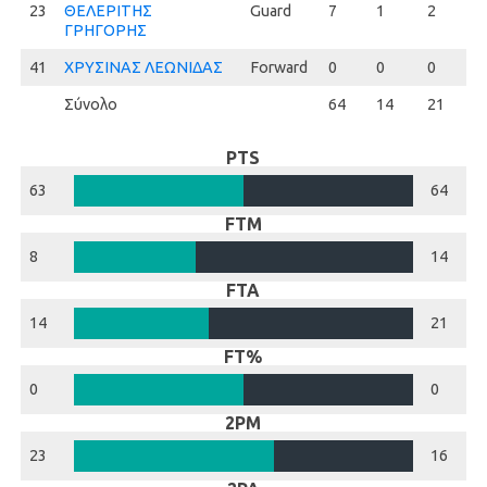
23
23
ΘΕΛΕΡΙΤΗΣ
Guard
7
1
2
5
ΓΡΗΓΟΡΗΣ
41
41
ΧΡΥΣΙΝΑΣ ΛΕΩΝΙΔΑΣ
Forward
0
0
0
0
Σύνολο
64
14
21
6
PTS
63
64
FTM
8
14
FTA
14
21
FT%
0
0
2PM
23
16