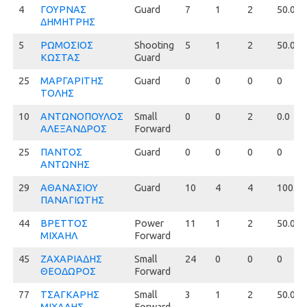
4
4
ΓΟΥΡΝΑΣ
Guard
7
1
2
50.0
ΔΗΜΗΤΡΗΣ
5
5
ΡΩΜΟΣΙΟΣ
Shooting
5
1
2
50.0
ΚΩΣΤΑΣ
Guard
25
25
ΜΑΡΓΑΡΙΤΗΣ
Guard
0
0
0
0
ΤΟΛΗΣ
10
10
ΑΝΤΩΝΟΠΟΥΛΟΣ
Small
0
0
2
0.0
ΑΛΕΞΑΝΔΡΟΣ
Forward
25
25
ΠΑΝΤΟΣ
Guard
0
0
0
0
ΑΝΤΩΝΗΣ
29
29
ΑΘΑΝΑΣΙΟΥ
Guard
10
4
4
100.0
ΠΑΝΑΓΙΩΤΗΣ
44
44
ΒΡΕΤΤΟΣ
Power
11
1
2
50.0
ΜΙΧΑΗΛ
Forward
45
45
ΖΑΧΑΡΙΑΔΗΣ
Small
24
0
0
0
ΘΕΟΔΩΡΟΣ
Forward
77
77
ΤΣΑΓΚΑΡΗΣ
Small
3
1
2
50.0