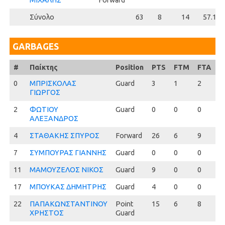
ΜΙΧΑΛΗΣ
Forward
Σύνολο
63
8
14
57.1
GARBAGES
#
#
Παίκτης
Position
PTS
FTM
FTA
F
0
0
ΜΠΡΙΣΚΟΛΑΣ
Guard
3
1
2
5
ΓΙΩΡΓΟΣ
2
2
ΦΩΤΙΟΥ
Guard
0
0
0
0
ΑΛΕΞΑΝΔΡΟΣ
4
4
ΣΤΑΘΑΚΗΣ ΣΠΥΡΟΣ
Forward
26
6
9
6
7
7
ΣΥΜΠΟΥΡΑΣ ΓΙΑΝΝΗΣ
Guard
0
0
0
0
11
11
ΜΑΜΟΥΖΕΛΟΣ ΝΙΚΟΣ
Guard
9
0
0
0
17
17
ΜΠΟΥΚΑΣ ΔΗΜΗΤΡΗΣ
Guard
4
0
0
0
22
22
ΠΑΠΑΚΩΝΣΤΑΝΤΙΝΟΥ
Point
15
6
8
7
ΧΡΗΣΤΟΣ
Guard