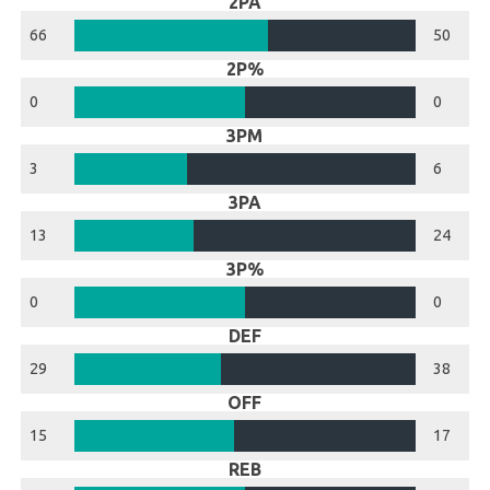
2PA
66
50
2P%
0
0
3PM
3
6
3PA
13
24
3P%
0
0
DEF
29
38
OFF
15
17
REB