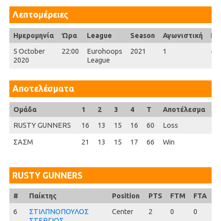
Λεπτομέρειες
Ημερομηνία
Ώρα
League
Season
Αγωνιστική
Ful
5 October
22:00
Eurohoops
2021
1
40'
2020
League
Αποτελέσματα
Ομάδα
1
2
3
4
T
Αποτέλεσμα
RUSTY GUNNERS
16
13
15
16
60
Loss
ΣΑΣΜ
21
13
15
17
66
Win
RUSTY GUNNERS
#
#
Παίκτης
Position
PTS
FTM
FTA
F
6
6
ΣΤΙΛΠΝΟΠΟΥΛΟΣ
Center
2
0
0
0
ΣΤΕΡΓΙΟΣ