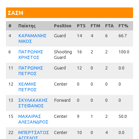
ΣΑΣΜ
#
#
Παίκτης
Position
PTS
FTM
FTA
FT%
2
4
4
ΚΑΡΑΜΑΝΗΣ
Guard
14
4
6
66.7
2
ΝΙΚΟΣ
6
6
ΠΑΤΡΩΝΗΣ
Shooting
16
2
2
100.0
4
ΧΡΗΣΤΟΣ
Guard
11
11
ΠΑΤΡΩΝΗΣ
Guard
12
0
2
0.0
6
ΠΕΤΡΟΣ
12
12
ΧΕΛΜΗΣ
Center
0
0
0
0
0
ΠΕΤΡΟΣ
13
13
ΣΚΥΛΑΚΑΚΗΣ
Forward
0
0
0
0
0
ΣΤΕΦΑΝΟΣ
15
15
ΜΑΧΑΙΡΑΣ
Center
9
1
2
50.0
4
ΑΛΕΞΑΝΔΡΟΣ
22
22
ΜΠΕΡΤΣΑΤΟΣ
Center
10
0
4
0.0
5
ΑΓΓΕΛΟΣ