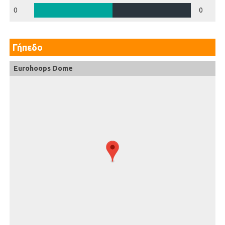
0
0
Γήπεδο
Eurohoops Dome