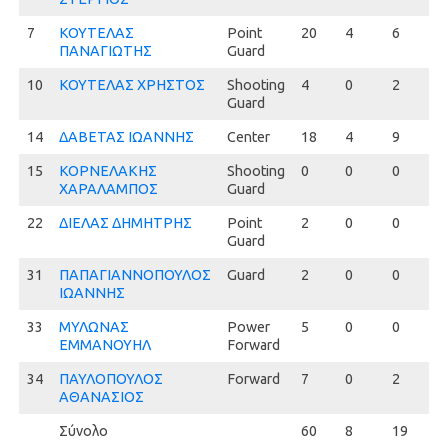
7
7
ΚΟΥΤΕΛΑΣ
Point
20
4
6
6
ΠΑΝΑΓΙΩΤΗΣ
Guard
10
10
ΚΟΥΤΕΛΑΣ ΧΡΗΣΤΟΣ
Shooting
4
0
2
0.
Guard
14
14
ΔΑΒΕΤΑΣ ΙΩΑΝΝΗΣ
Center
18
4
9
4
15
15
ΚΟΡΝΕΛΑΚΗΣ
Shooting
0
0
0
0
ΧΑΡΑΛΑΜΠΟΣ
Guard
22
22
ΔΙΕΛΑΣ ΔΗΜΗΤΡΗΣ
Point
2
0
0
0
Guard
31
31
ΠΑΠΑΓΙΑΝΝΟΠΟΥΛΟΣ
Guard
2
0
0
0
ΙΩΑΝΝΗΣ
33
33
ΜΥΛΩΝΑΣ
Power
5
0
0
0
ΕΜΜΑΝΟΥΗΛ
Forward
34
34
ΠΑΥΛΟΠΟΥΛΟΣ
Forward
7
0
2
0.
ΑΘΑΝΑΣΙΟΣ
Σύνολο
60
8
19
4