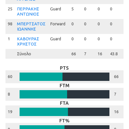
25
25
ΠΕΡΡΑΚΗΣ
Guard
5
0
0
0
1
ΑΝΤΩΝΙΟΣ
98
98
ΜΠΕΡΤΣΑΤΟΣ
Forward
0
0
0
0
0
ΙΩΑΝΝΗΣ
1
1
ΚΑΒΟΥΡΑΣ
Guard
0
0
0
0
0
ΧΡΗΣΤΟΣ
Σύνολο
66
7
16
43.8
2
PTS
60
66
FTM
8
7
FTA
19
16
FT%