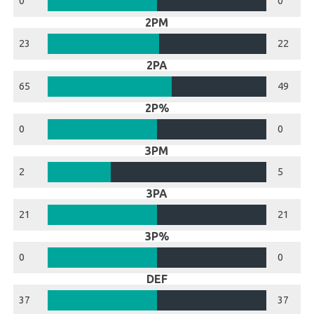
0
0
2PM
23
22
2PA
65
49
2P%
0
0
3PM
2
5
3PA
21
21
3P%
0
0
DEF
37
37