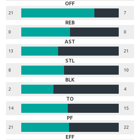
OFF
21
7
REB
0
0
AST
13
21
STL
8
10
BLK
2
4
TO
14
15
PF
21
22
EFF