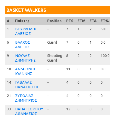
BASKET WALKERS
#
#
Παίκτης
Position
PTS
FTM
FTA
FT%
1
1
ΒΟΥΡΔΟΛΗΣ
-
7
1
2
50.0
ΑΛΕΞΙΟΣ
6
6
ΒΛΑΧΟΣ
Guard
7
0
1
0.0
ΑΛΕΞΗΣ
9
9
ΝΟΥΛΑΣ
Shooting
8
2
2
100.0
ΔΗΜΗΤΡΗΣ
Guard
10
10
ΑΝΔΡΟΝΗΣ
-
11
0
1
0.0
ΙΩΑΝΝΗΣ
14
14
ΓΑΒΑΛΑΣ
-
4
0
0
0
ΠΑΝΑΓΙΩΤΗΣ
21
21
ΞΥΠΟΛΙΑΣ
-
4
0
0
0
ΔΗΜΗΤΡΙΟΣ
33
33
ΠΑΠΑΓΕΩΡΓΙΟΥ
-
12
0
0
0
ΑΘΑΝΑΣΙΟΣ