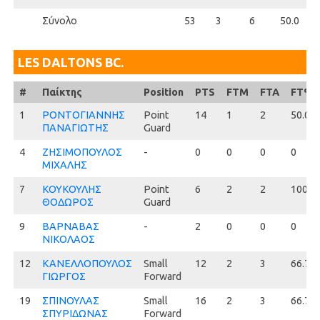
Σύνολο
53
3
6
50.0
LES DALTONS BC.
#
#
Παίκτης
Position
PTS
FTM
FTA
FT%
1
1
ΡΟΝΤΟΓΙΑΝΝΗΣ
Point
14
1
2
50.0
ΠΑΝΑΓΙΩΤΗΣ
Guard
4
4
ΖΗΣΙΜΟΠΟΥΛΟΣ
-
0
0
0
0
ΜΙΧΑΛΗΣ
7
7
ΚΟΥΚΟΥΛΗΣ
Point
6
2
2
100.0
ΘΟΔΩΡΟΣ
Guard
9
9
ΒΑΡΝΑΒΑΣ
-
2
0
0
0
ΝΙΚΟΛΑΟΣ
12
12
ΚΑΝΕΛΛΟΠΟΥΛΟΣ
Small
12
2
3
66.7
ΓΙΩΡΓΟΣ
Forward
19
19
ΣΠΙΝΟΥΛΑΣ
Small
16
2
3
66.7
ΣΠΥΡΙΔΩΝΑΣ
Forward