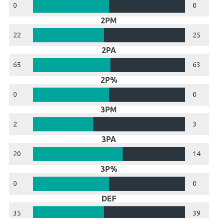
0
0
2PM
22
25
2PA
65
63
2P%
0
0
3PM
2
3
3PA
20
14
3P%
0
0
DEF
35
39