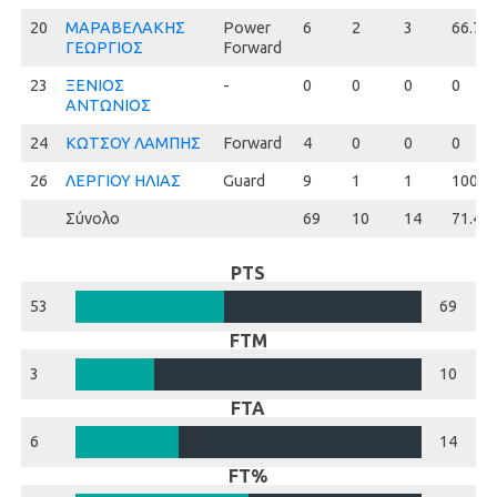
20
20
ΜΑΡΑΒΕΛΑΚΗΣ
Power
6
2
3
66.7
ΓΕΩΡΓΙΟΣ
Forward
23
23
ΞΕΝΙΟΣ
-
0
0
0
0
ΑΝΤΩΝΙΟΣ
24
24
ΚΩΤΣΟΥ ΛΑΜΠΗΣ
Forward
4
0
0
0
26
26
ΛΕΡΓΙΟΥ ΗΛΙΑΣ
Guard
9
1
1
100.0
Σύνολο
69
10
14
71.4
PTS
53
69
FTM
3
10
FTA
6
14
FT%