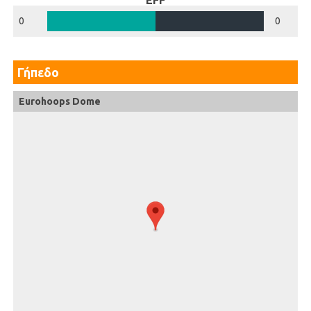
EFF
0
0
Γήπεδο
Eurohoops Dome