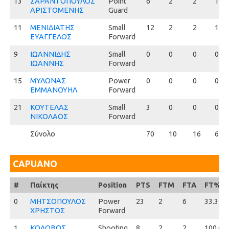
13
13
ΣΑΡΑΝΤΟΠΟΥΛΟΣ
Point
6
2
2
100.
ΑΡΙΣΤΟΜΕΝΗΣ
Guard
11
11
ΜΕΝΙΔΙΑΤΗΣ
Small
12
2
2
100.
ΕΥΑΓΓΕΛΟΣ
Forward
9
9
ΙΩΑΝΝΙΔΗΣ
Small
0
0
0
0
ΙΩΑΝΝΗΣ
Forward
15
15
ΜΥΛΩΝΑΣ
Power
0
0
0
0
ΕΜΜΑΝΟΥΗΛ
Forward
21
21
ΚΟΥΤΕΛΑΣ
Small
3
0
0
0
ΝΙΚΟΛΑΟΣ
Forward
Σύνολο
70
10
16
62.5
CAPUANO
#
#
Παίκτης
Position
PTS
FTM
FTA
FT%
0
0
ΜΗΤΣΟΠΟΥΛΟΣ
Power
23
2
6
33.3
ΧΡΗΣΤΟΣ
Forward
1
1
ΚΟΛΟΒΟΣ
Shooting
8
2
2
100.0