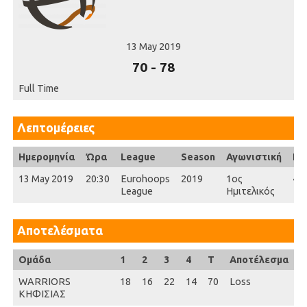
13 May 2019
70
-
78
Full Time
Λεπτομέρειες
Ημερομηνία
Ώρα
League
Season
Αγωνιστική
Ful
13 May 2019
20:30
Eurohoops
2019
1ος
40'
League
Ημιτελικός
Αποτελέσματα
Ομάδα
1
2
3
4
T
Αποτέλεσμα
WARRIORS
18
16
22
14
70
Loss
ΚΗΦΙΣΙΑΣ