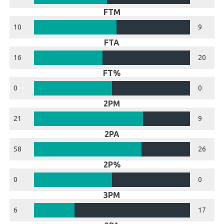
FTM
10
9
FTA
16
20
FT%
0
0
2PM
21
9
2PA
58
26
2P%
0
0
3PM
6
17