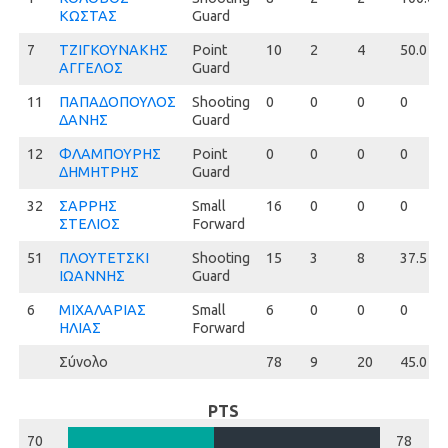
ΚΩΣΤΑΣ
Guard
7
7
ΤΖΙΓΚΟΥΝΑΚΗΣ
Point
10
2
4
50.0
ΑΓΓΕΛΟΣ
Guard
11
11
ΠΑΠΑΔΟΠΟΥΛΟΣ
Shooting
0
0
0
0
ΔΑΝΗΣ
Guard
12
12
ΦΛΑΜΠΟΥΡΗΣ
Point
0
0
0
0
ΔΗΜΗΤΡΗΣ
Guard
32
32
ΣΑΡΡΗΣ
Small
16
0
0
0
ΣΤΕΛΙΟΣ
Forward
51
51
ΠΛΟΥΤΕΤΣΚΙ
Shooting
15
3
8
37.5
ΙΩΑΝΝΗΣ
Guard
6
6
ΜΙΧΑΛΑΡΙΑΣ
Small
6
0
0
0
ΗΛΙΑΣ
Forward
Σύνολο
78
9
20
45.0
PTS
70
78