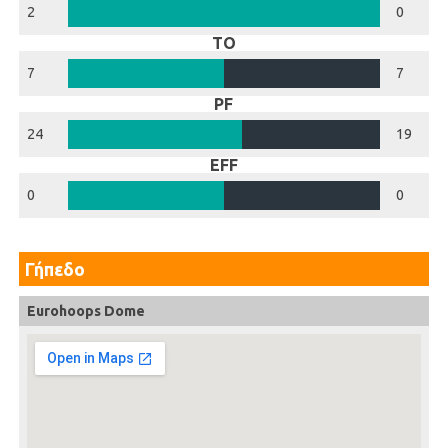
2
0
TO
7
7
PF
24
19
EFF
0
0
Γήπεδο
Eurohoops Dome