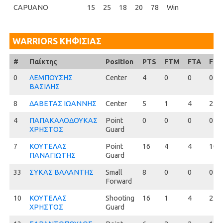
CAPUANO
15
25
18
20
78
Win
WARRIORS ΚΗΦΙΣΙΑΣ
#
#
Παίκτης
Position
PTS
FTM
FTA
FT
0
0
ΛΕΜΠΟΥΣΗΣ
Center
4
0
0
0
ΒΑΣΙΛΗΣ
8
8
ΔΑΒΕΤΑΣ ΙΩΑΝΝΗΣ
Center
5
1
4
25.0
4
4
ΠΑΠΑΚΑΛΟΔΟΥΚΑΣ
Point
0
0
0
0
ΧΡΗΣΤΟΣ
Guard
7
7
ΚΟΥΤΕΛΑΣ
Point
16
4
4
100.
ΠΑΝΑΓΙΩΤΗΣ
Guard
33
33
ΣΥΚΑΣ ΒΑΛΑΝΤΗΣ
Small
8
0
0
0
Forward
10
10
ΚΟΥΤΕΛΑΣ
Shooting
16
1
4
25.0
ΧΡΗΣΤΟΣ
Guard