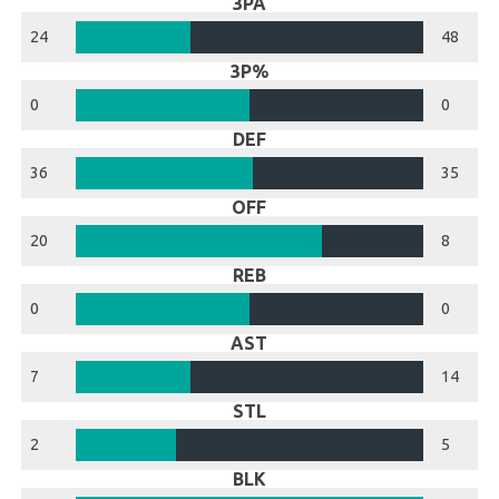
3PA
24
48
3P%
0
0
DEF
36
35
OFF
20
8
REB
0
0
AST
7
14
STL
2
5
BLK