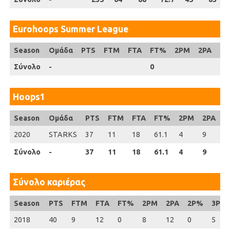
Eurohoops Summer League
Season
Season
Ομάδα
PTS
FTM
FTA
FT%
2PM
2PA
2
Σύνολο
Σύνολο
-
0
0
Hoops1
Season
Season
Ομάδα
PTS
FTM
FTA
FT%
2PM
2PA
2
2020
2020
STARKS
37
11
18
61.1
4
9
0
Σύνολο
Σύνολο
-
37
11
18
61.1
4
9
0
Σύνολο καριέρας
Season
Season
PTS
FTM
FTA
FT%
2PM
2PA
2P%
3PM
2018
2018
40
9
12
0
8
12
0
5