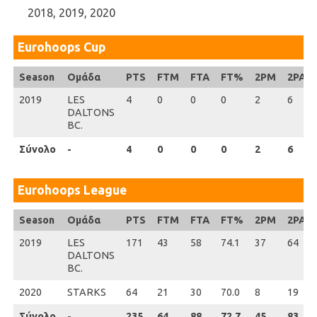
2018, 2019, 2020
Eurohoops Cup
Season
Season
Ομάδα
PTS
FTM
FTA
FT%
2PM
2PA
2019
2019
LES
4
0
0
0
2
6
DALTONS
BC.
Σύνολο
Σύνολο
-
4
0
0
0
2
6
Eurohoops League
Season
Season
Ομάδα
PTS
FTM
FTA
FT%
2PM
2PA
2019
2019
LES
171
43
58
74.1
37
64
DALTONS
BC.
2020
2020
STARKS
64
21
30
70.0
8
19
Σύνολο
Σύνολο
-
235
64
88
72.7
45
83