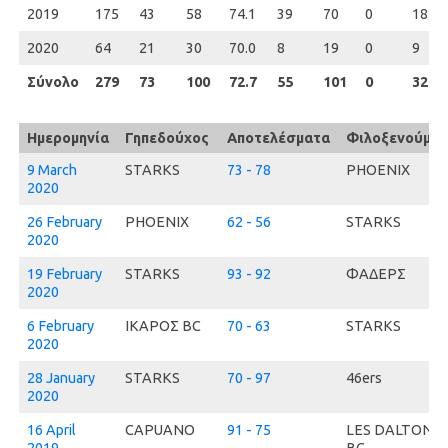
2019
2019
175
43
58
74.1
39
70
0
18
2020
2020
64
21
30
70.0
8
19
0
9
Σύνολο
Σύνολο
279
73
100
72.7
55
101
0
32
Ημερομηνία
Γηπεδούχος
Αποτελέσματα
Φιλοξενούμεν
9 March
STARKS
73 - 78
PHOENIX
2020
26 February
PHOENIX
62 - 56
STARKS
2020
19 February
STARKS
93 - 92
ΦΑΔΕΡΣ
2020
6 February
ΙΚΑΡΟΣ BC
70 - 63
STARKS
2020
28 January
STARKS
70 - 97
46ers
2020
16 April
CAPUANO
91 - 75
LES DALTONS
2019
BC.