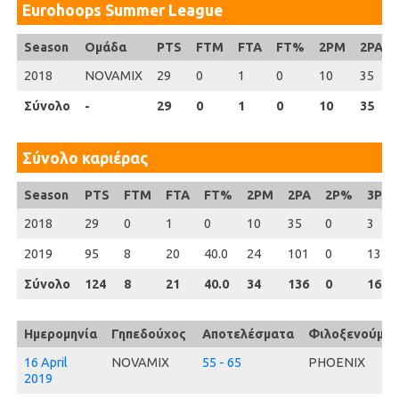
Eurohoops Summer League
Season
Season
Ομάδα
PTS
FTM
FTA
FT%
2PM
2PA
2018
2018
NOVAMIX
29
0
1
0
10
35
Σύνολο
Σύνολο
-
29
0
1
0
10
35
Σύνολο καριέρας
Season
Season
PTS
FTM
FTA
FT%
2PM
2PA
2P%
3PM
2018
2018
29
0
1
0
10
35
0
3
2019
2019
95
8
20
40.0
24
101
0
13
Σύνολο
Σύνολο
124
8
21
40.0
34
136
0
16
Ημερομηνία
Γηπεδούχος
Αποτελέσματα
Φιλοξενούμεν
16 April
NOVAMIX
55 - 65
PHOENIX
2019