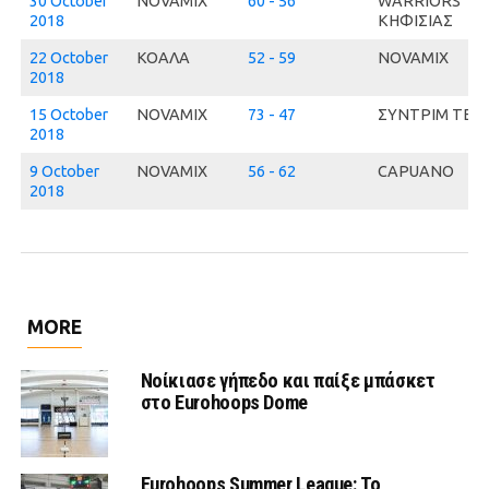
30 October
NOVAMIX
60 - 56
WARRIORS
2018
ΚΗΦΙΣΙΑΣ
22 October
ΚΟΑΛΑ
52 - 59
NOVAMIX
2018
15 October
NOVAMIX
73 - 47
ΣΥΝΤΡΙΜ ΤΕΑ
2018
9 October
NOVAMIX
56 - 62
CAPUANO
2018
MORE
Νοίκιασε γήπεδο και παίξε μπάσκετ
στο Eurohoops Dome
Eurohoops Summer League: Το