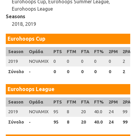
Eurohoops Cup, Eurohoops Summer League,
Eurohoops League
Seasons
2018, 2019
Eurohoops Cup
Season
Season
Ομάδα
PTS
FTM
FTA
FT%
2PM
2PA
2019
2019
NOVAMIX
0
0
0
0
0
2
Σύνολο
Σύνολο
-
0
0
0
0
0
2
Eurohoops League
Season
Season
Ομάδα
PTS
FTM
FTA
FT%
2PM
2PA
2019
2019
NOVAMIX
95
8
20
40.0
24
99
Σύνολο
Σύνολο
-
95
8
20
40.0
24
99