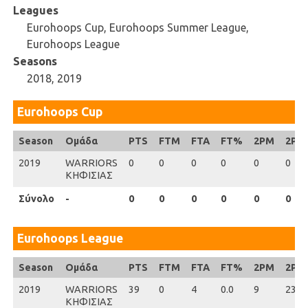
Leagues
Eurohoops Cup, Eurohoops Summer League,
Eurohoops League
Seasons
2018, 2019
Eurohoops Cup
Season
Season
Ομάδα
PTS
FTM
FTA
FT%
2PM
2PA
2019
2019
WARRIORS
0
0
0
0
0
0
ΚΗΦΙΣΙΑΣ
Σύνολο
Σύνολο
-
0
0
0
0
0
0
Eurohoops League
Season
Season
Ομάδα
PTS
FTM
FTA
FT%
2PM
2PA
2019
2019
WARRIORS
39
0
4
0.0
9
23
ΚΗΦΙΣΙΑΣ