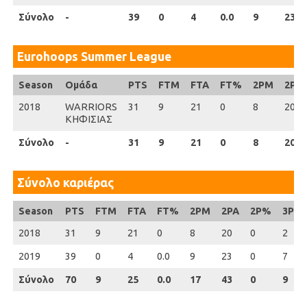
Σύνολο
Σύνολο
-
39
0
4
0.0
9
23
Eurohoops Summer League
Season
Season
Ομάδα
PTS
FTM
FTA
FT%
2PM
2PA
2018
2018
WARRIORS
31
9
21
0
8
20
ΚΗΦΙΣΙΑΣ
Σύνολο
Σύνολο
-
31
9
21
0
8
20
Σύνολο καριέρας
Season
Season
PTS
FTM
FTA
FT%
2PM
2PA
2P%
3PM
2018
2018
31
9
21
0
8
20
0
2
2019
2019
39
0
4
0.0
9
23
0
7
Σύνολο
Σύνολο
70
9
25
0.0
17
43
0
9