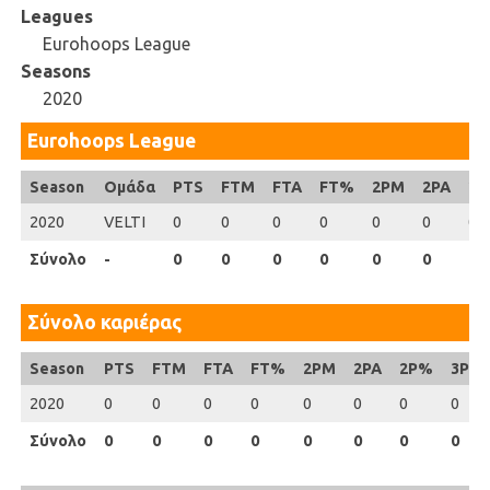
Leagues
Eurohoops League
Seasons
2020
Eurohoops League
Season
Season
Ομάδα
PTS
FTM
FTA
FT%
2PM
2PA
2
2020
2020
VELTI
0
0
0
0
0
0
0
Σύνολο
Σύνολο
-
0
0
0
0
0
0
0
Σύνολο καριέρας
Season
Season
PTS
FTM
FTA
FT%
2PM
2PA
2P%
3PM
2020
2020
0
0
0
0
0
0
0
0
Σύνολο
Σύνολο
0
0
0
0
0
0
0
0