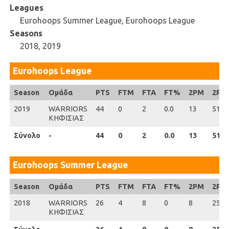
Leagues
Eurohoops Summer League, Eurohoops League
Seasons
2018, 2019
Eurohoops League
Season
Season
Ομάδα
PTS
FTM
FTA
FT%
2PM
2PA
2019
2019
WARRIORS
44
0
2
0.0
13
51
ΚΗΦΙΣΙΑΣ
Σύνολο
Σύνολο
-
44
0
2
0.0
13
51
Eurohoops Summer League
Season
Season
Ομάδα
PTS
FTM
FTA
FT%
2PM
2PA
2018
2018
WARRIORS
26
4
8
0
8
25
ΚΗΦΙΣΙΑΣ