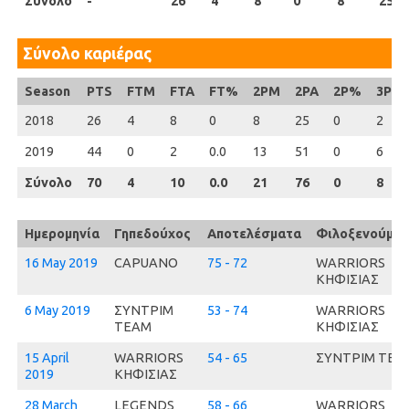
Σύνολο
Σύνολο
-
26
4
8
0
8
25
Σύνολο καριέρας
Season
Season
PTS
FTM
FTA
FT%
2PM
2PA
2P%
3PM
2018
2018
26
4
8
0
8
25
0
2
2019
2019
44
0
2
0.0
13
51
0
6
Σύνολο
Σύνολο
70
4
10
0.0
21
76
0
8
Ημερομηνία
Γηπεδούχος
Αποτελέσματα
Φιλοξενούμεν
16 May 2019
CAPUANO
75 - 72
WARRIORS
ΚΗΦΙΣΙΑΣ
6 May 2019
ΣΥΝΤΡΙΜ
53 - 74
WARRIORS
ΤΕΑΜ
ΚΗΦΙΣΙΑΣ
15 April
WARRIORS
54 - 65
ΣΥΝΤΡΙΜ ΤΕΑ
2019
ΚΗΦΙΣΙΑΣ
28 March
LEGENDS
58 - 66
WARRIORS