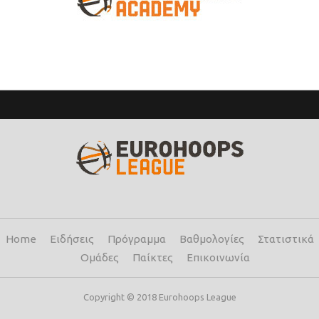
Home
Ειδήσεις
Πρόγραμμα
Βαθμολογίες
Στατιστικά
Ομάδες
Παίκτες
Επικοινωνία
Copyright © 2018 Eurohoops League