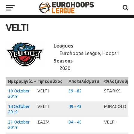
VELTI
Leagues
Eurohoops League, Hoops1
Seasons
2020
Ημερομηνία
Γηπεδούχος
Αποτελέσματα
Φιλοξενούμε
10 October
VELTI
39 - 82
STARKS
2019
14 October
VELTI
49 - 43
MIRACOLO
2019
21 October
ΣΑΣΜ
84 - 45
VELTI
2019