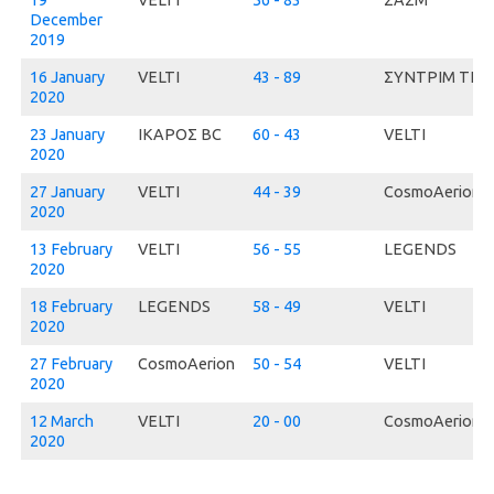
19
VELTI
56 - 83
ΣΑΣΜ
December
2019
16 January
VELTI
43 - 89
ΣΥΝΤΡΙΜ ΤΕΑ
2020
23 January
ΙΚΑΡΟΣ BC
60 - 43
VELTI
2020
27 January
VELTI
44 - 39
CosmoAerion
2020
13 February
VELTI
56 - 55
LEGENDS
2020
18 February
LEGENDS
58 - 49
VELTI
2020
27 February
CosmoAerion
50 - 54
VELTI
2020
12 March
VELTI
20 - 00
CosmoAerion
2020